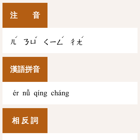
注 音
ˊ
ˇ
ˊ
ˊ
ㄦ
ㄋㄩ
ㄑㄧㄥ
ㄔㄤ
漢語拼音
ér nǚ qíng cháng
相 反 詞