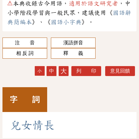
⚠
本典收錄古今用語，
適用於語文研究者
，中
小學階段學習與一般民眾，建議使用《
國語辭
典簡編本
》、《
國語小字典
》。
注 音
漢語拼音
相 反 詞
釋 義
大
中
列 印
意見回饋
小
字 詞
兒
女
情
長