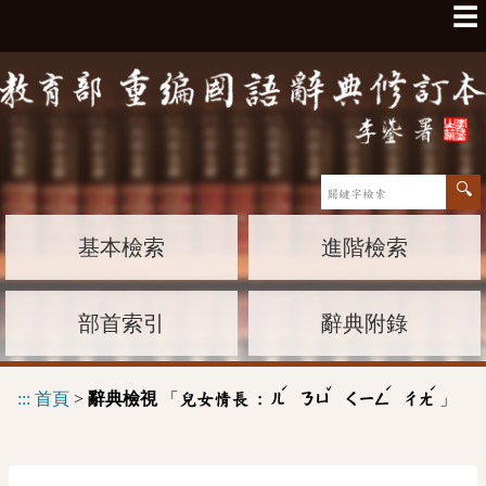
☰
基本檢索
進階檢索
部首索引
辭典附錄
ˊ
ˇ
ˊ
ˊ
:::
首頁
>
辭典檢視
「
」
兒女情長 :
ㄦ
ㄋㄩ
ㄑㄧㄥ
ㄔㄤ