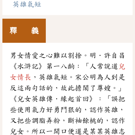
英雄氣短
釋 義
男女情愛之心難以割捨。明．許自昌
《水滸記》第一八齣：「人常說道
兒
女情長
，英雄氣短。宋公明為人到是
反這兩句話的，故此擔閣了尊嫂。」
《兒女英雄傳．緣起首回》：「誤把
些使用氣力好勇鬥狠的，認作英雄，
又把些調脂弄粉，斷袖餘桃的，認作
兒女。所以一開口便道是某某英雄志