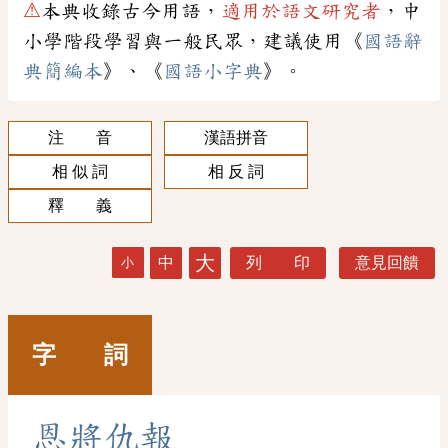
⚠
本典收錄古今用語，
適用於語文研究者
，中
小學階段學習與一般民眾，建議使用《
國語辭
典簡編本
》、《
國語小字典
》。
注 音
漢語拼音
相 似 詞
相 反 詞
釋 義
大
中
列 印
意見回饋
小
字 詞
恩
將
仇
報