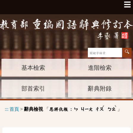
☰
基本檢索
進階檢索
部首索引
辭典附錄
ˊ
ˋ
:::
首頁
>
辭典檢視
「
」
恩將仇報 :
ㄣ
ㄐㄧㄤ
ㄔㄡ
ㄅㄠ