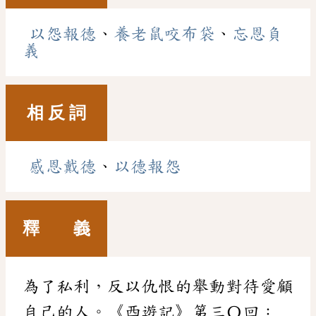
以怨報德
、
養老鼠咬布袋
、
忘恩負
義
相 反 詞
感恩戴德
、
以德報怨
釋 義
為了私利，反以仇恨的舉動對待愛顧
自己的人。《西遊記》第三〇回：