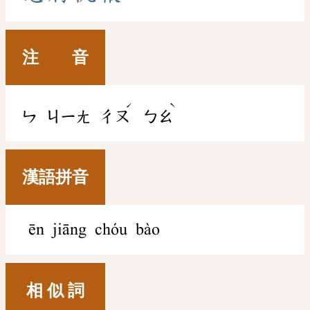
注 音
ˊ
ˋ
ㄣ
ㄐㄧㄤ
ㄔㄡ
ㄅㄠ
漢語拼音
ēn jiāng chóu bào
相 似 詞