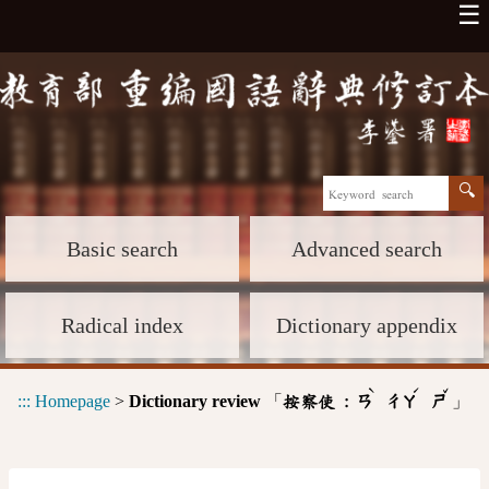
☰
Basic search
Advanced search
Radical index
Dictionary appendix
ˋ
ˊ
ˇ
:::
Homepage
>
Dictionary review
「
」
按察使 :
ㄢ
ㄔㄚ
ㄕ