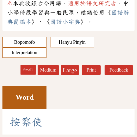
⚠
本典收錄古今用語，
適用於語文研究者
，中
小學階段學習與一般民眾，建議使用《
國語辭
典簡編本
》、《
國語小字典
》。
Bopomofo
Hanyu Pinyin
Interpretation
Large
Medium
Print
Feedback
Small
Word
按
察
使