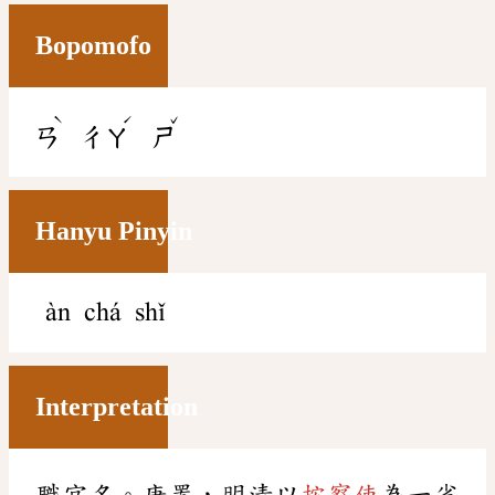
Bopomofo
ˋ
ˊ
ˇ
ㄢ
ㄔㄚ
ㄕ
Hanyu Pinyin
àn chá shǐ
Interpretation
職官名。唐置，明清以
按察使
為一省