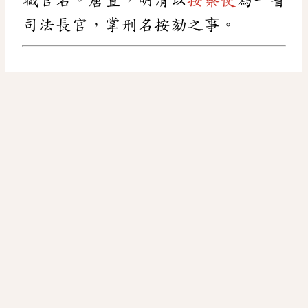
司法長官，掌刑名按劾之事。