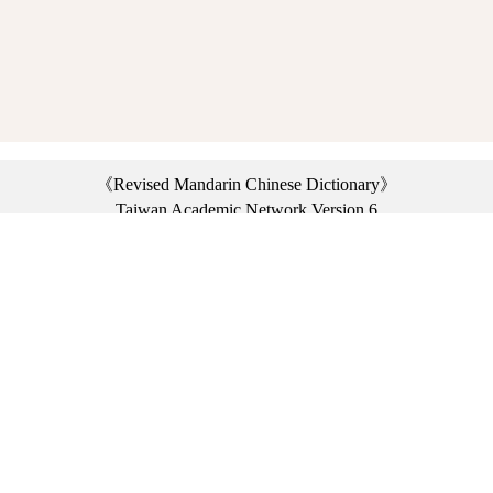
《Revised Mandarin Chinese Dictionary》
Taiwan Academic Network Version 6
©2021 Ministry of Education, R.O.C. All rights reserved.
︿
:::
Privacy statement
|
Dictionary network
|
Opinion exchange
|
Network Links
Headquarters: No. 2, Sanshu Rd., Sanxia Dist., New Taipei City 23703, Taiwan
(R.O.C.)、
Taipei Branch: No. 179, Sec. 1, Heping E. Rd., Daan Dist., Taipei City 10644,
Taiwan (R.O.C.)、