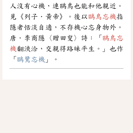
人沒有心機，連鷗鳥也能和他親近。
見《列子．黃帝》。後以
鷗鳥忘機
指
隱者恬淡自適，不存機心忘身物外。
唐．李商隱〈贈田叟〉詩：「
鷗鳥忘
機
翻浹洽，交親得路昧平生。」也作
「
鷗鷺忘機
」。