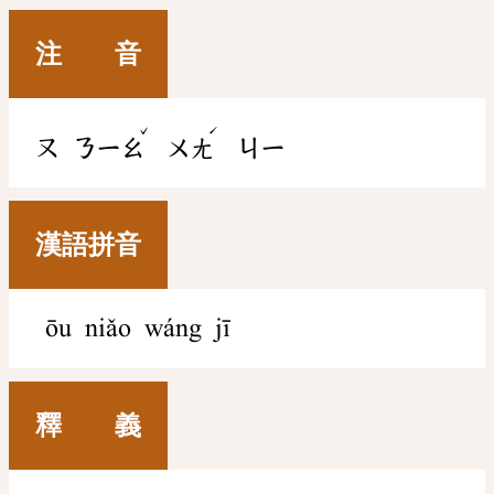
注 音
ˇ
ˊ
ㄡ
ㄋㄧㄠ
ㄨㄤ
ㄐㄧ
漢語拼音
ōu niǎo wáng jī
釋 義