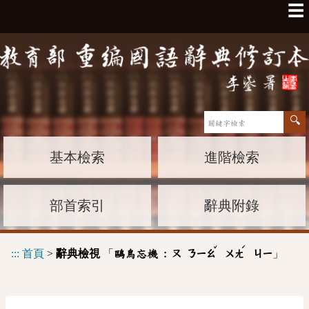
☰
基本檢索
進階檢索
部首索引
辭典附錄
ˇ
ˊ
:::
首頁
>
辭典檢視
「
」
鷗鳥忘機 :
ㄡ
ㄋㄧㄠ
ㄨㄤ
ㄐㄧ