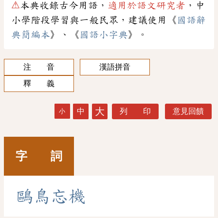
⚠
本典收錄古今用語，
適用於語文研究者
，中
小學階段學習與一般民眾，建議使用《
國語辭
典簡編本
》、《
國語小字典
》。
注 音
漢語拼音
釋 義
大
中
列 印
意見回饋
小
字 詞
鷗
鳥
忘
機