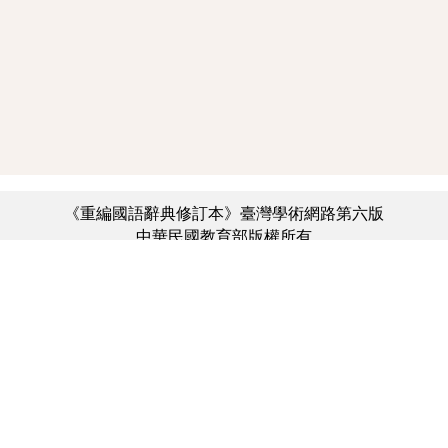
《重編國語辭典修訂本》臺灣學術網路第六版
中華民國教育部版權所有
:::
個資法及隱私聲明
|
辭典公眾授權網
|
意見交流
|
網網相連
三峽總院區地址：新北市三峽區三樹路2號、
︿
臺北院區地址：臺北市大安區和平東路一段179號、
臺中院區地址：臺中市豐原區師範街67號
電話總機：(02)7740-7890、
傳真：(02)7740-7064、
TANet VoIP：9009-7890