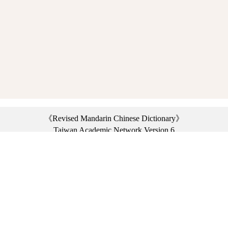
《Revised Mandarin Chinese Dictionary》
Taiwan Academic Network Version 6
©2021 Ministry of Education, R.O.C. All rights reserved.
︿
:::
Privacy statement
|
Dictionary network
|
Opinion exchange
|
Network Links