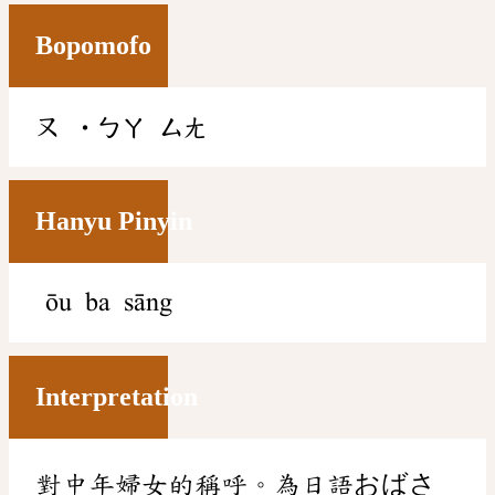
Bopomofo
ㄡ
˙ㄅㄚ
ㄙㄤ
Hanyu Pinyin
ōu ba sāng
Interpretation
對中年婦女的稱呼。為日語おばさ