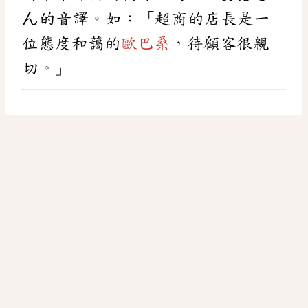
ん的音譯。如：「超商的店長是一
位態度和藹的
歐巴桑
，待顧客很親
切。」