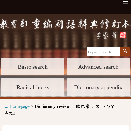
☰
Basic search
Advanced search
Radical index
Dictionary appendix
:::
Homepage
>
Dictionary review
「
歐巴桑 :
ㄡ
˙ㄅㄚ
」
ㄙㄤ