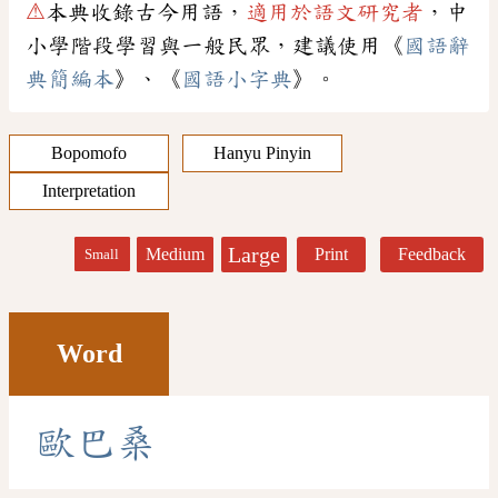
⚠
本典收錄古今用語，
適用於語文研究者
，中
小學階段學習與一般民眾，建議使用《
國語辭
典簡編本
》、《
國語小字典
》。
Bopomofo
Hanyu Pinyin
Interpretation
Large
Medium
Print
Feedback
Small
Word
歐
巴
桑