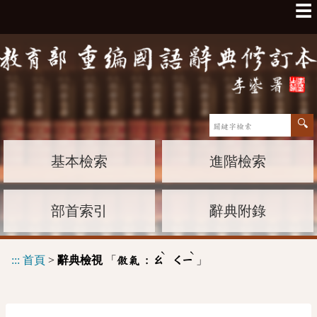
☰
基本檢索
進階檢索
部首索引
辭典附錄
ˋ
ˋ
:::
首頁
>
辭典檢視
「
」
傲氣 :
ㄠ
ㄑㄧ