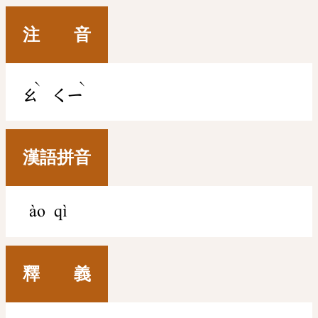
注 音
ˋ
ˋ
ㄠ
ㄑㄧ
漢語拼音
ào qì
釋 義