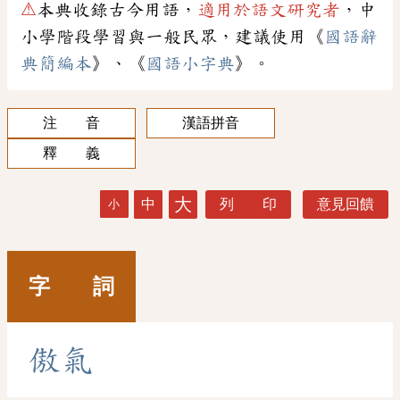
⚠
本典收錄古今用語，
適用於語文研究者
，中
小學階段學習與一般民眾，建議使用《
國語辭
典簡編本
》、《
國語小字典
》。
注 音
漢語拼音
釋 義
大
中
列 印
意見回饋
小
字 詞
傲
氣