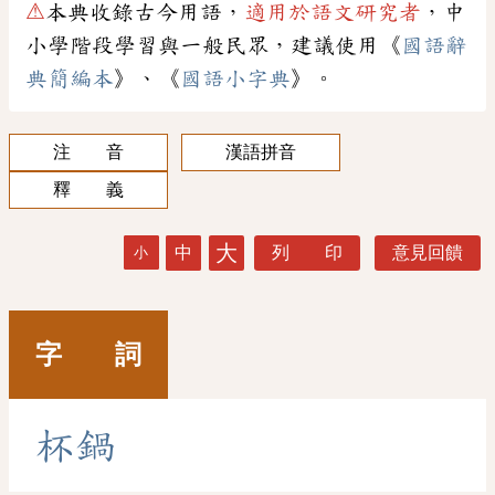
⚠
本典收錄古今用語，
適用於語文研究者
，中
小學階段學習與一般民眾，建議使用《
國語辭
典簡編本
》、《
國語小字典
》。
注 音
漢語拼音
釋 義
大
中
列 印
意見回饋
小
字 詞
杯
鍋