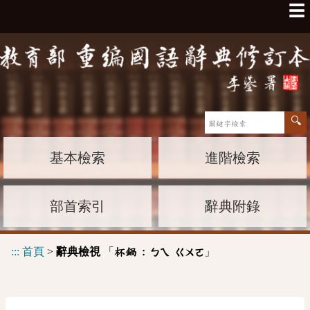
☰
基本檢索
進階檢索
部首索引
辭典附錄
:::
首頁
>
辭典檢視
「
」
杯鍋 :
ㄅㄟ
ㄍㄨㄛ