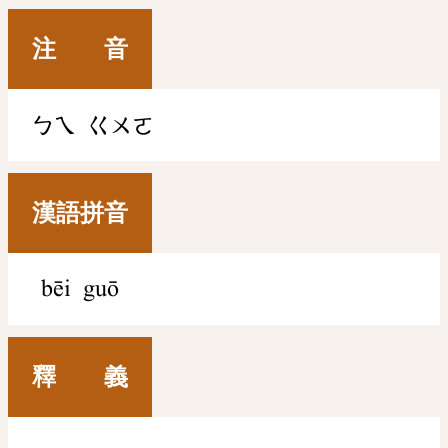
注 音
ㄅㄟ
ㄍㄨㄛ
漢語拼音
bēi guō
釋 義