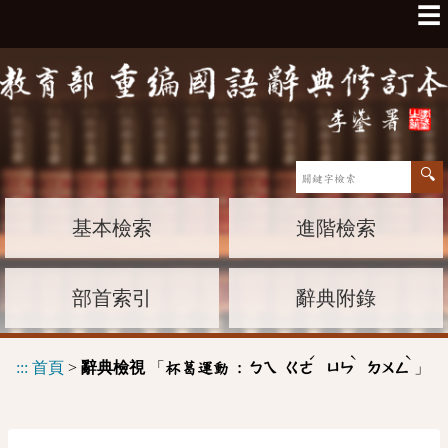
☰
基本檢索
進階檢索
部首索引
辭典附錄
ˊ
ˋ
ˋ
:::
首頁
>
辭典檢視
「
」
杯葛運動 :
ㄅㄟ
ㄍㄜ
ㄩㄣ
ㄉㄨㄥ