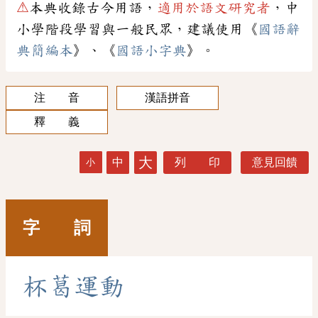
⚠
本典收錄古今用語，
適用於語文研究者
，中
小學階段學習與一般民眾，建議使用《
國語辭
典簡編本
》、《
國語小字典
》。
注 音
漢語拼音
釋 義
大
中
列 印
意見回饋
小
字 詞
杯
葛
運
動