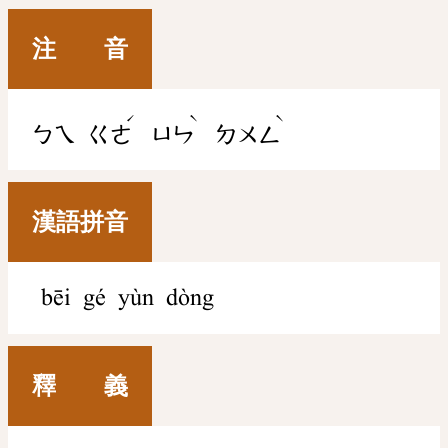
注 音
ˊ
ˋ
ˋ
ㄅㄟ
ㄍㄜ
ㄩㄣ
ㄉㄨㄥ
漢語拼音
bēi gé yùn dòng
釋 義