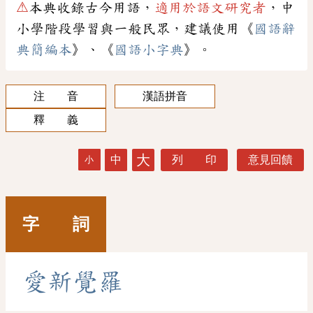
⚠
本典收錄古今用語，
適用於語文研究者
，中
小學階段學習與一般民眾，建議使用《
國語辭
典簡編本
》、《
國語小字典
》。
注 音
漢語拼音
釋 義
大
中
列 印
意見回饋
小
字 詞
愛
新
覺
羅