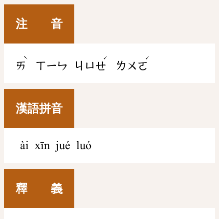
注 音
ˋ
ˊ
ˊ
ㄞ
ㄒㄧㄣ
ㄐㄩㄝ
ㄌㄨㄛ
漢語拼音
ài xīn jué luó
釋 義