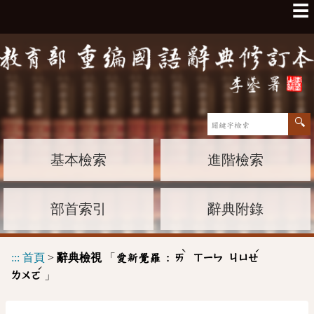
☰
基本檢索
進階檢索
部首索引
辭典附錄
ˋ
ˊ
:::
首頁
>
辭典檢視
「
愛新覺羅 :
ㄞ
ㄒㄧㄣ
ㄐㄩㄝ
ˊ
」
ㄌㄨㄛ