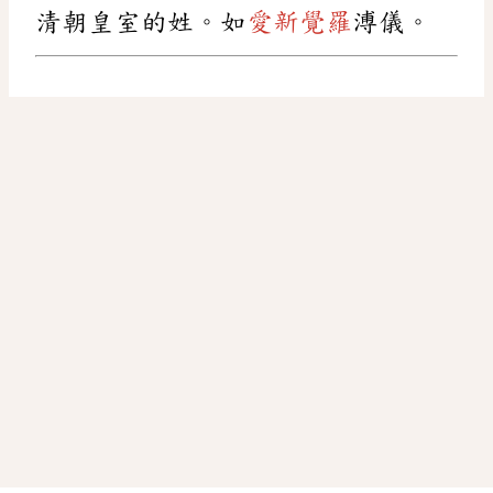
清朝皇室的姓。如
愛新覺羅
溥儀。