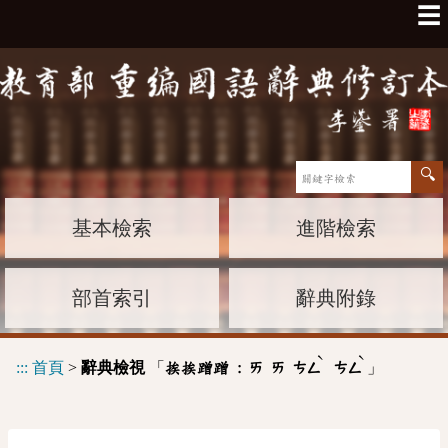
☰
基本檢索
進階檢索
部首索引
辭典附錄
ˋ
ˋ
:::
首頁
>
辭典檢視
「
」
挨挨蹭蹭 :
ㄞ
ㄞ
ㄘㄥ
ㄘㄥ