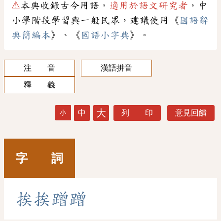
⚠
本典收錄古今用語，
適用於語文研究者
，中
小學階段學習與一般民眾，建議使用《
國語辭
典簡編本
》、《
國語小字典
》。
注 音
漢語拼音
釋 義
大
中
列 印
意見回饋
小
字 詞
挨
挨
蹭
蹭