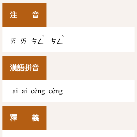
注 音
ˋ
ˋ
ㄞ
ㄞ
ㄘㄥ
ㄘㄥ
漢語拼音
āi āi cèng cèng
釋 義