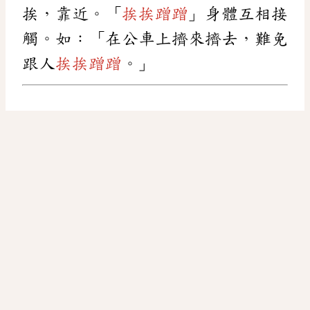
挨，靠近。「
挨挨蹭蹭
」身體互相接
觸。如：「在公車上擠來擠去，難免
跟人
挨挨蹭蹭
。」