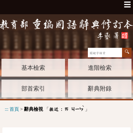
☰
基本檢索
進階檢索
部首索引
辭典附錄
ˋ
:::
首頁
>
辭典檢視
「
」
挨近 :
ㄞ
ㄐㄧㄣ