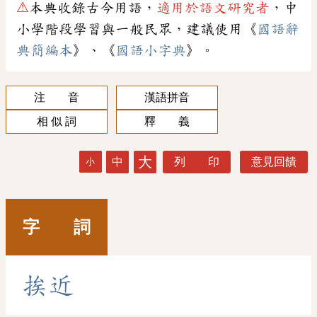
⚠
本典收錄古今用語，
適用於語文研究者
，中
小學階段學習與一般民眾，建議使用《
國語辭
典簡編本
》、《
國語小字典
》。
注 音
漢語拼音
相 似 詞
釋 義
大
中
列 印
意見回饋
小
字 詞
挨
近