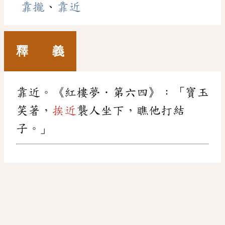
靠攏
、
靠近
釋 義
靠近。《紅樓夢．第六四》：「寶玉
笑著，
挨近
襲人坐下，瞧他打結
子。」