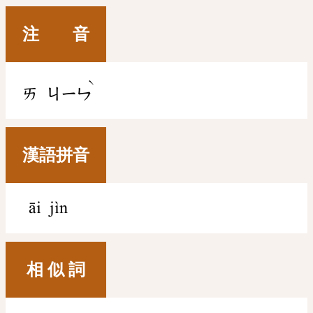
注 音
ˋ
ㄞ
ㄐㄧㄣ
漢語拼音
āi jìn
相 似 詞