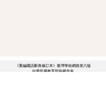
《重編國語辭典修訂本》臺灣學術網路第六版
中華民國教育部版權所有
:::
個資法及隱私聲明
|
辭典公眾授權網
|
意見交流
|
網網相連