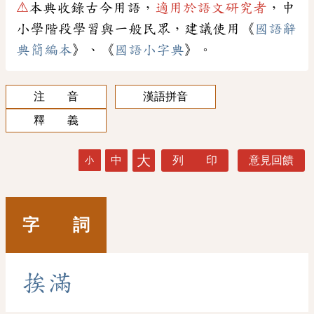
⚠
本典收錄古今用語，
適用於語文研究者
，中
小學階段學習與一般民眾，建議使用《
國語辭
典簡編本
》、《
國語小字典
》。
注 音
漢語拼音
釋 義
大
中
列 印
意見回饋
小
字 詞
挨
滿