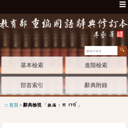
☰
基本檢索
進階檢索
部首索引
辭典附錄
ˇ
:::
首頁
>
辭典檢視
「
」
挨滿 :
ㄞ
ㄇㄢ