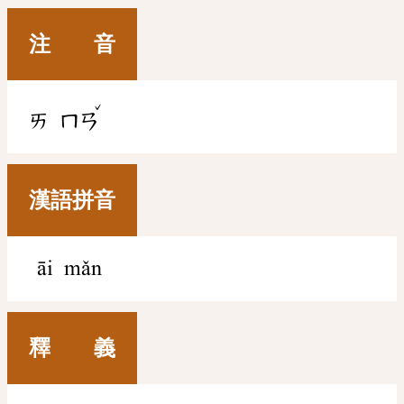
注 音
ˇ
ㄞ
ㄇㄢ
漢語拼音
āi mǎn
釋 義