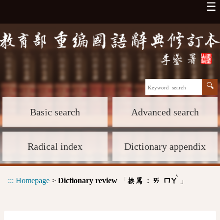
☰
Basic search
Advanced search
Radical index
Dictionary appendix
ˋ
:::
Homepage
>
Dictionary review
「
」
挨罵 :
ㄞ
ㄇㄚ