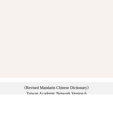
《Revised Mandarin Chinese Dictionary》
Taiwan Academic Network Version 6
©2021 Ministry of Education, R.O.C. All rights reserved.