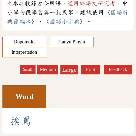
⚠
本典收錄古今用語，
適用於語文研究者
，中
小學階段學習與一般民眾，建議使用《
國語辭
典簡編本
》、《
國語小字典
》。
Bopomofo
Hanyu Pinyin
Interpretation
Large
Medium
Print
Feedback
Small
Word
挨
罵