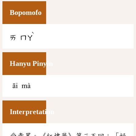
Bopomofo
ˋ
ㄞ
ㄇㄚ
Hanyu Pinyin
āi mà
Interpretation
受責罵。《紅樓夢》第三五回：「好