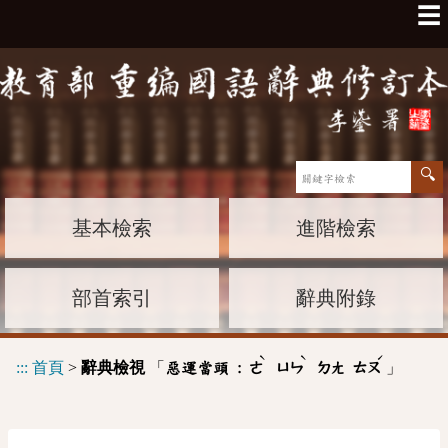
☰
基本檢索
進階檢索
部首索引
辭典附錄
ˋ
ˋ
ˊ
:::
首頁
>
辭典檢視
「
」
惡運當頭 :
ㄜ
ㄩㄣ
ㄉㄤ
ㄊㄡ