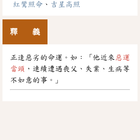
紅鸞照命
、
吉星高照
釋 義
正逢惡劣的命運。如：「他近來
惡運
當頭
，連續遭遇喪父、失業、生病等
不如意的事。」