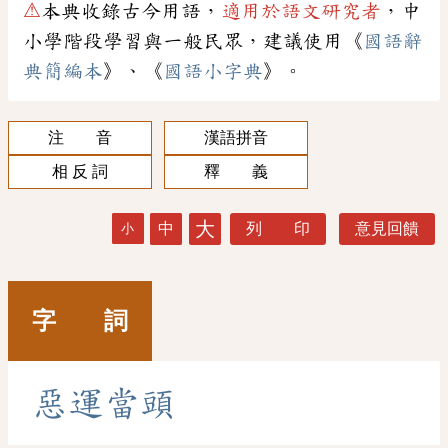
⚠
本典收錄古今用語，
適用於語文研究者
，中
小學階段學習與一般民眾，建議使用《
國語辭
典簡編本
》、《
國語小字典
》。
注 音
漢語拼音
相 反 詞
釋 義
大
中
列 印
意見回饋
小
字 詞
惡
運
當
頭