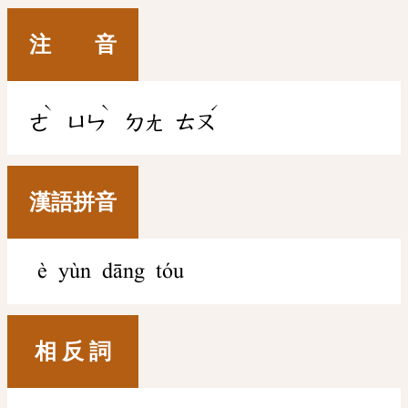
注 音
ˋ
ˋ
ˊ
ㄜ
ㄩㄣ
ㄉㄤ
ㄊㄡ
漢語拼音
è yùn dāng tóu
相 反 詞