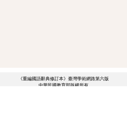
《重編國語辭典修訂本》臺灣學術網路第六版
中華民國教育部版權所有
:::
個資法及隱私聲明
|
辭典公眾授權網
|
意見交流
|
網網相連