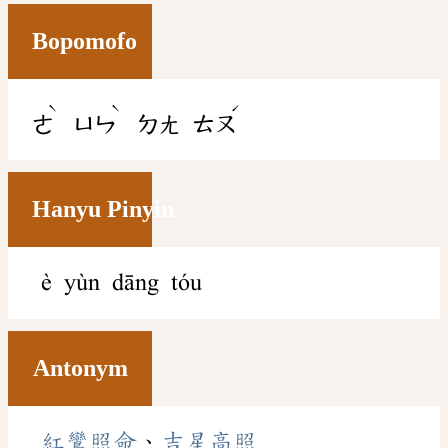
Bopomofo
ˋ
ˋ
ˊ
ㄜ
ㄩㄣ
ㄉㄤ
ㄊㄡ
Hanyu Pinyin
è yùn dāng tóu
Antonym
紅鸞照命
、
吉星高照