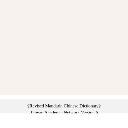
《Revised Mandarin Chinese Dictionary》
Taiwan Academic Network Version 6
©2021 Ministry of Education, R.O.C. All rights reserved.