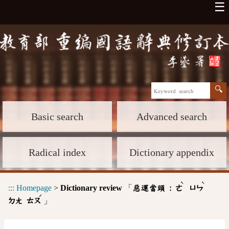
☰
Basic search
Advanced search
Radical index
Dictionary appendix
ˋ
ˋ
:::
Homepage
>
Dictionary review
「
惡運當頭 :
ㄜ
ㄩㄣ
ˊ
」
ㄉㄤ
ㄊㄡ