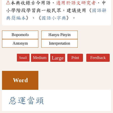
⚠
本典收錄古今用語，
適用於語文研究者
，中
小學階段學習與一般民眾，建議使用《
國語辭
典簡編本
》、《
國語小字典
》。
Bopomofo
Hanyu Pinyin
Antonym
Interpretation
Large
Medium
Print
Feedback
Small
Word
惡
運
當
頭