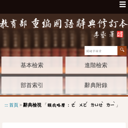
☰
基本檢索
進階檢索
部首索引
辭典附錄
ˊ
ˇ
ˋ
ˋ
:::
首頁
>
辭典檢視
「
」
額我略曆 :
ㄜ
ㄨㄛ
ㄌㄩㄝ
ㄌㄧ