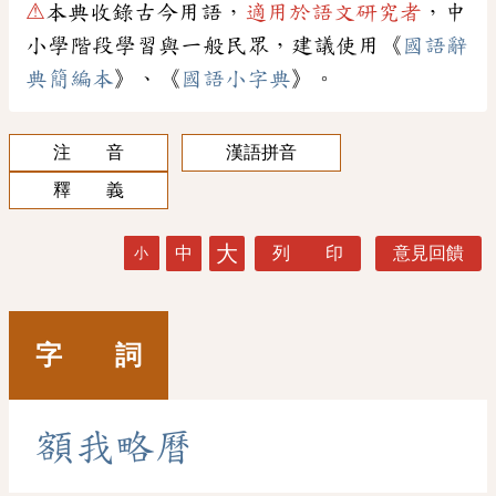
⚠
本典收錄古今用語，
適用於語文研究者
，中
小學階段學習與一般民眾，建議使用《
國語辭
典簡編本
》、《
國語小字典
》。
注 音
漢語拼音
釋 義
大
中
列 印
意見回饋
小
字 詞
額
我
略
曆