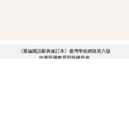
《重編國語辭典修訂本》臺灣學術網路第六版
中華民國教育部版權所有
:::
個資法及隱私聲明
|
辭典公眾授權網
|
意見交流
|
網網相連
三峽總院區地址：新北市三峽區三樹路2號、
︿
臺北院區地址：臺北市大安區和平東路一段179號、
臺中院區地址：臺中市豐原區師範街67號
電話總機：(02)7740-7890、
傳真：(02)7740-7064、
TANet VoIP：9009-7890
線上人數: 4603