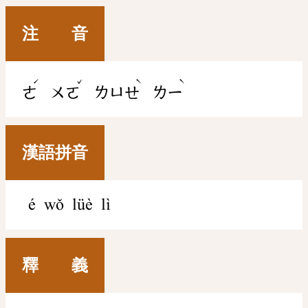
注 音
ˊ
ˇ
ˋ
ˋ
ㄜ
ㄨㄛ
ㄌㄩㄝ
ㄌㄧ
漢語拼音
é wǒ lüè lì
釋 義