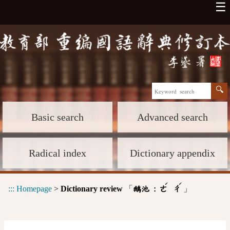
☰
Basic search
Advanced search
Radical index
Dictionary appendix
ˊ
ˊ
:::
Homepage
>
Dictionary review
「
」
鵝池 :
ㄜ
ㄔ