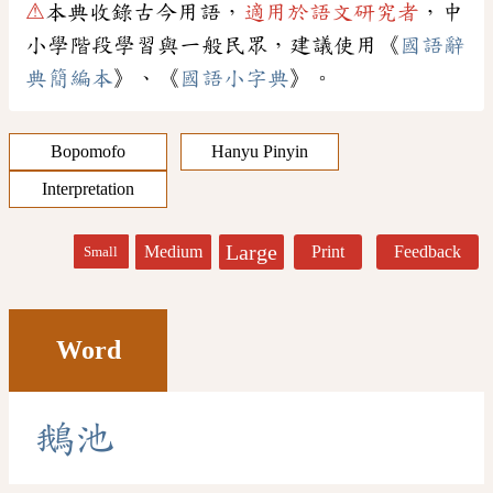
⚠
本典收錄古今用語，
適用於語文研究者
，中
小學階段學習與一般民眾，建議使用《
國語辭
典簡編本
》、《
國語小字典
》。
Bopomofo
Hanyu Pinyin
Interpretation
Large
Medium
Print
Feedback
Small
Word
鵝
池