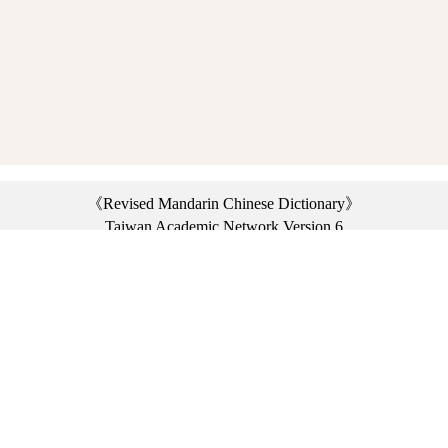
《Revised Mandarin Chinese Dictionary》
Taiwan Academic Network Version 6
©2021 Ministry of Education, R.O.C. All rights reserved.
︿
:::
Privacy statement
|
Dictionary network
|
Opinion exchange
|
Network Links
Headquarters: No. 2, Sanshu Rd., Sanxia Dist., New Taipei City 23703, Taiwan
(R.O.C.)、