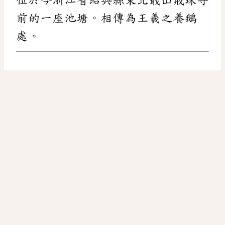
前的一座池塘。相傳為王羲之養鵝
處。