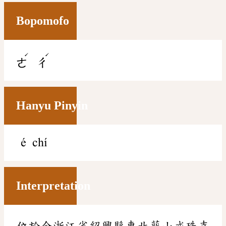
Bopomofo
ˊ
ˊ
ㄜ
ㄔ
Hanyu Pinyin
é chí
Interpretation
位於今浙江省紹興縣東北蕺山戒珠寺