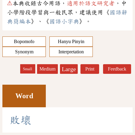
⚠
本典收錄古今用語，
適用於語文研究者
，中
小學階段學習與一般民眾，建議使用《
國語辭
典簡編本
》、《
國語小字典
》。
Bopomofo
Hanyu Pinyin
Synonym
Interpretation
Large
Medium
Print
Feedback
Small
Word
敗
壞