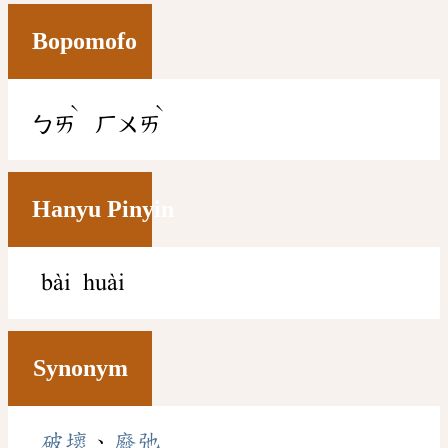
Bopomofo
ˋ
ˋ
ㄅㄞ
ㄏㄨㄞ
Hanyu Pinyin
bài huài
Synonym
破壞
、
廢弛