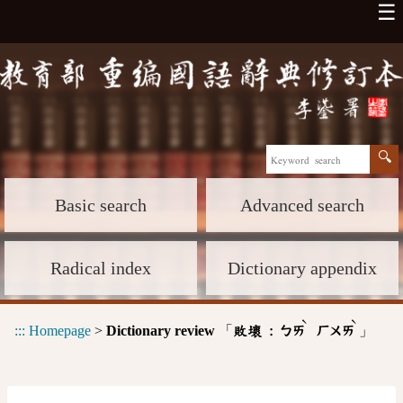
☰
Basic search
Advanced search
Radical index
Dictionary appendix
ˋ
ˋ
:::
Homepage
>
Dictionary review
「
」
敗壞 :
ㄅㄞ
ㄏㄨㄞ