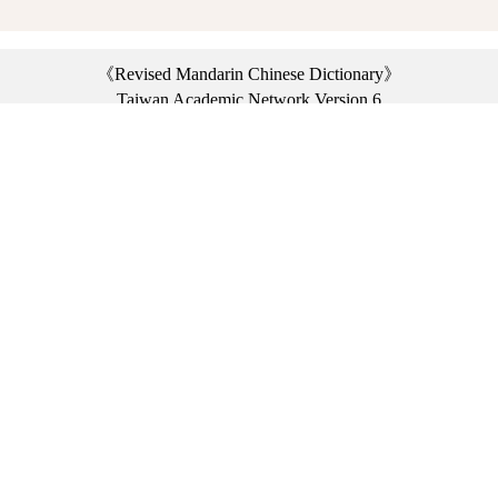
《Revised Mandarin Chinese Dictionary》
Taiwan Academic Network Version 6
©2021 Ministry of Education, R.O.C. All rights reserved.
︿
:::
Privacy statement
|
Dictionary network
|
Opinion exchange
|
Network Links
Headquarters: No. 2, Sanshu Rd., Sanxia Dist., New Taipei City 23703, Taiwan
(R.O.C.)、
Taipei Branch: No. 179, Sec. 1, Heping E. Rd., Daan Dist., Taipei City 10644,
Taiwan (R.O.C.)、
Taichung Branch Offices: No. 67, Shifan St., Fengyuan Dist., Taichung City 42081,
Taiwan (R.O.C.)
Telephone Switchboard：(02)7740-7890、
Fax：(02)7740-7064、
TANet VoIP：9009-7890
Online Users: 3439