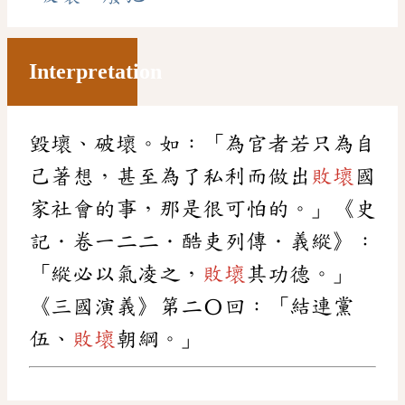
Interpretation
毀壞、破壞。 如：「為官者若只為自
己著想，甚至為了私利而做出
敗壞
國
家社會的事，那是很可怕的。」《史
記．卷一二二．酷吏列傳．義縱》：
「縱必以氣凌之，
敗壞
其功德。」
《三 國演義 》 第 二 〇 回 ：「結連黨
伍、
敗壞
朝綱。」