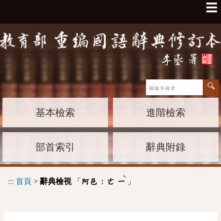
☰
基本檢索
進階檢索
部首索引
辭典附錄
ˋ
:::
首頁
>
辭典檢視
「
」
阿邑 :
ㄜ
ㄧ