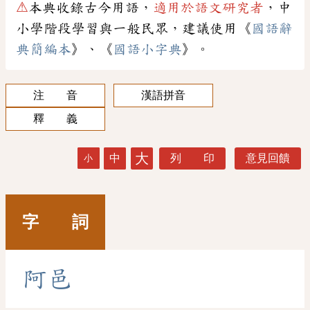
⚠
本典收錄古今用語，
適用於語文研究者
，中
小學階段學習與一般民眾，建議使用《
國語辭
典簡編本
》、《
國語小字典
》。
注 音
漢語拼音
釋 義
大
中
列 印
意見回饋
小
字 詞
阿
邑