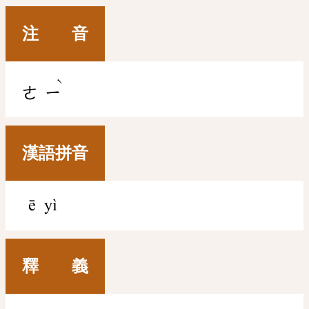
注 音
ˋ
ㄜ
ㄧ
漢語拼音
ē yì
釋 義