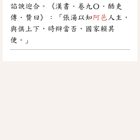
諂諛迎合。《漢書．卷九〇．酷吏
傳．贊曰》：「張湯以知
阿邑
人主，
與俱上下，時辯當否，國家賴其
便。」