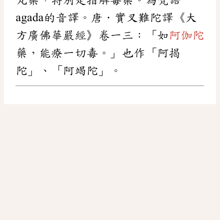
agada的音譯。唐．實叉難陀譯《大
方廣佛華嚴經》卷一三：「如
阿伽陀
藥，能療一切毒。」也作「阿揭
陀」、「阿竭陀」。