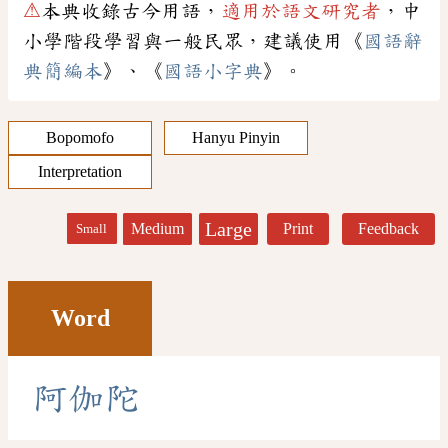
⚠
本典收錄古今用語，
適用於語文研究者
，中
小學階段學習與一般民眾，建議使用《
國語辭
典簡編本
》、《
國語小字典
》。
Bopomofo
Hanyu Pinyin
Interpretation
Large
Medium
Print
Feedback
Small
Word
阿
伽
陀