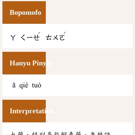
Bopomofo
ˊ
ˊ
ㄚ
ㄑㄧㄝ
ㄊㄨㄛ
Hanyu Pinyin
ā qié tuó
Interpretation
丸藥，特別是指解毒藥。為梵語