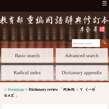
☰
Basic search
Advanced search
Radical index
Dictionary appendix
ˊ
:::
Homepage
>
Dictionary review
「
阿伽陀 :
ㄚ
ㄑㄧㄝ
ˊ
」
ㄊㄨㄛ