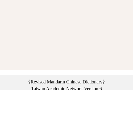
《Revised Mandarin Chinese Dictionary》
Taiwan Academic Network Version 6
©2021 Ministry of Education, R.O.C. All rights reserved.