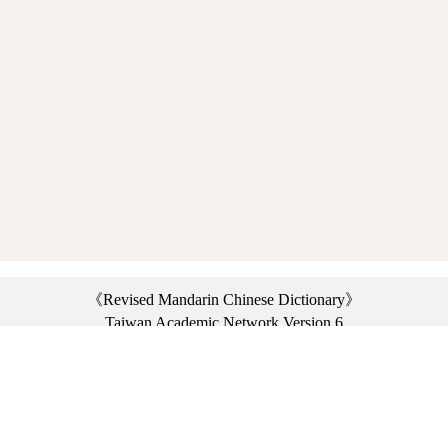
《Revised Mandarin Chinese Dictionary》
Taiwan Academic Network Version 6
©2021 Ministry of Education, R.O.C. All rights reserved.