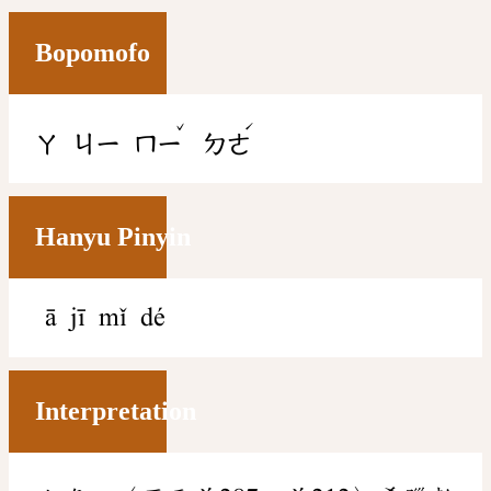
Bopomofo
ˇ
ˊ
ㄚ
ㄐㄧ
ㄇㄧ
ㄉㄜ
Hanyu Pinyin
ā jī mǐ dé
Interpretation