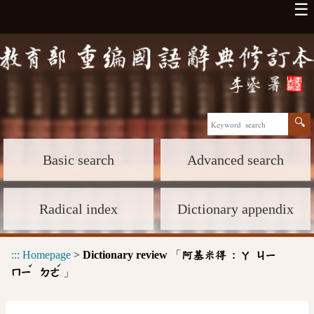
☰
Basic search
Advanced search
Radical index
Dictionary appendix
:::
Homepage
>
Dictionary review
「
阿基米得 :
ㄚ
ㄐㄧ
ˇ
ˊ
」
ㄇㄧ
ㄉㄜ