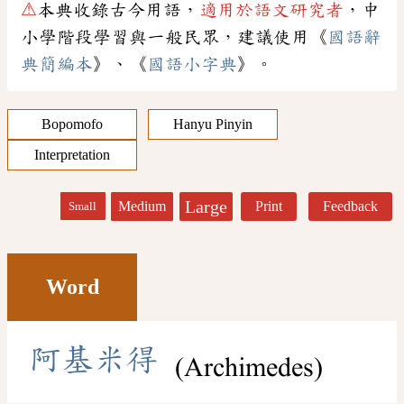
⚠
本典收錄古今用語，
適用於語文研究者
，中
小學階段學習與一般民眾，建議使用《
國語辭
典簡編本
》、《
國語小字典
》。
Bopomofo
Hanyu Pinyin
Interpretation
Large
Medium
Print
Feedback
Small
Word
阿
基
米
得
(Archimedes)