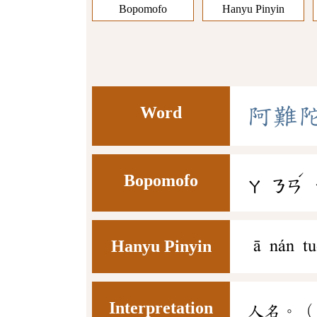
Bopomofo
Hanyu Pinyin
Word
阿
難
ˊ
Bopomofo
ㄚ
ㄋㄢ
Hanyu Pinyin
ā nán tu
Interpretation
人名。（