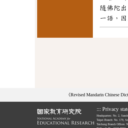
隨佛陀出
一語，因
《Revised Mandarin Chinese Di
:::
Privacy sta
Headquarters: No. 2, Sans
Taipei Branch: No. 179, S
Taichung Branch Offices: 