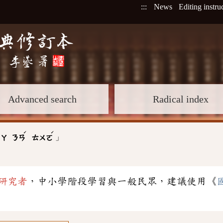
:::
News
Editing instru
Advanced search
Radical index
ˊ
ˊ
」
:
ㄚ
ㄋㄢ
ㄊㄨㄛ
研究者
，中小學階段學習與一般民眾，建議使用《