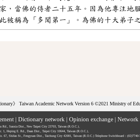
家，當佛的侍者二十五年。因為他專注地
此被稱為「多聞第一」。為佛的十大弟子
ctionary》
Taiwan Academic Network Version 6
©2021 Ministry of Educ
tement
|
Dictionary network
|
Opinion exchange
|
Network 
hu Rd., Sanxia Dist., New Taipei City 23703, Taiwan (R.O.C.)、
ec. 1, Heping E. Rd., Daan Dist., Taipei City 10644, Taiwan (R.O.C.)、
No. 67, Shifan St., Fengyuan Dist., Taichung City 42081, Taiwan (R.O.C.)
Telephone Switchboard：(02)7740