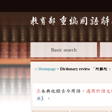
Basic search
:::
Homepage
>
Dictionary review
「
阿難陀 
⚠
本典收錄古今用語，
適用於語文
典
》。