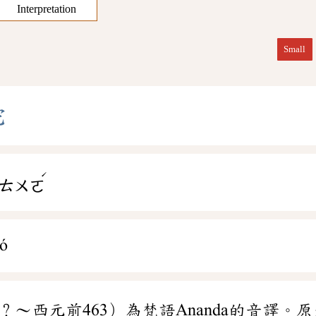
Interpretation
Small
陀
ˊ
ㄊㄨㄛ
ó
？～西元前463）為梵語Ananda的音譯