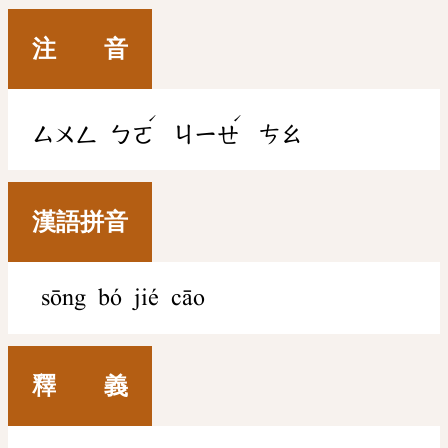
注 音
ˊ
ˊ
ㄙㄨㄥ
ㄅㄛ
ㄐㄧㄝ
ㄘㄠ
漢語拼音
sōng bó jié cāo
釋 義