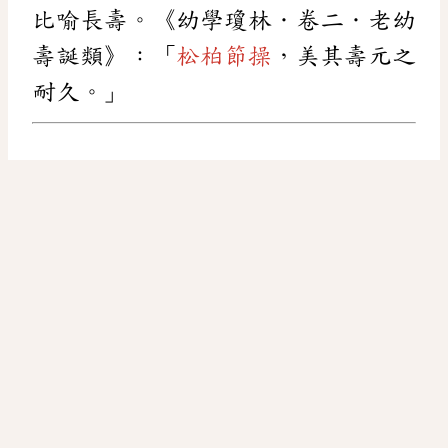
比喻長壽。《幼學瓊林．卷二．老幼
壽誕類》：「
松柏節操
，美其壽元之
耐久。」