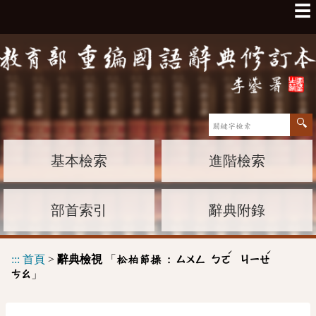
☰
基本檢索
進階檢索
部首索引
辭典附錄
ˊ
ˊ
:::
首頁
>
辭典檢視
「
松柏節操 :
ㄙㄨㄥ
ㄅㄛ
ㄐㄧㄝ
」
ㄘㄠ