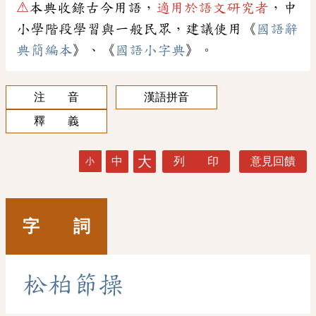
⚠
本典收錄古今用語，
適用於語文研究者
，中
小學階段學習與一般民眾，建議使用《
國語辭
典簡編本
》、《
國語小字典
》。
注 音
漢語拼音
釋 義
大
中
列 印
意見回饋
小
字 詞
松
柏
節
操