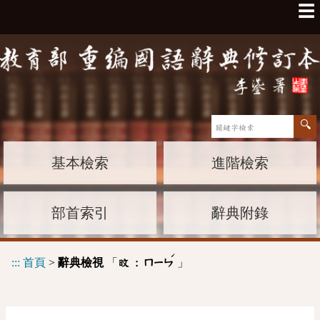
☰
基本檢索
進階檢索
部首索引
辭典附錄
ˊ
:::
首頁
>
辭典檢視
「
」
旼 :
ㄇㄧㄣ