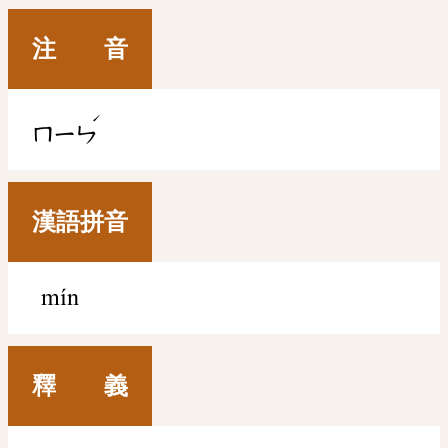
注 音
ˊ
ㄇㄧㄣ
漢語拼音
mín
釋 義