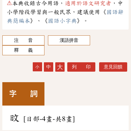
⚠
本典收錄古今用語，
適用於語文研究者
，中
小學階段學習與一般民眾，建議使用《
國語辭
典簡編本
》、《
國語小字典
》。
注 音
漢語拼音
釋 義
大
中
列 印
意見回饋
小
字 詞
旼
[日部-4畫-共8畫]