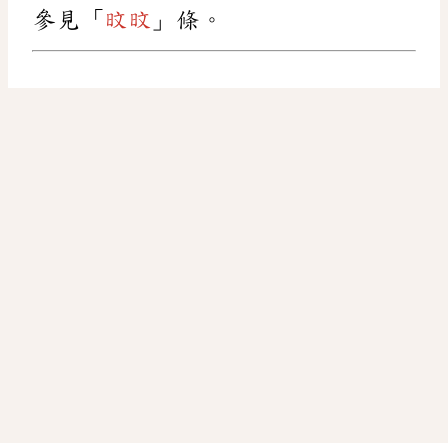
參見「
旼
旼
」條。