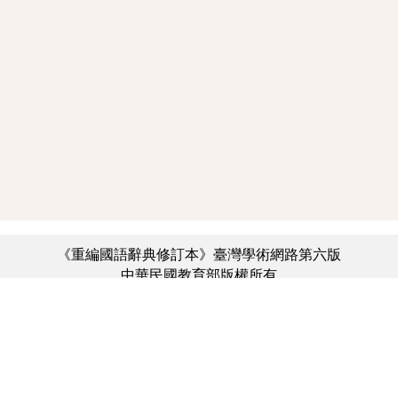
《重編國語辭典修訂本》臺灣學術網路第六版
中華民國教育部版權所有
:::
個資法及隱私聲明
|
辭典公眾授權網
|
意見交流
|
網網相連