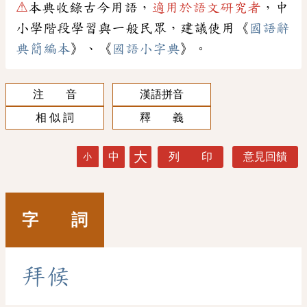
⚠
本典收錄古今用語，
適用於語文研究者
，中
小學階段學習與一般民眾，建議使用《
國語辭
典簡編本
》、《
國語小字典
》。
注 音
漢語拼音
相 似 詞
釋 義
大
中
列 印
意見回饋
小
字 詞
拜
候