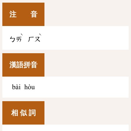
注 音
ˋ
ˋ
ㄅㄞ
ㄏㄡ
漢語拼音
bài hòu
相 似 詞