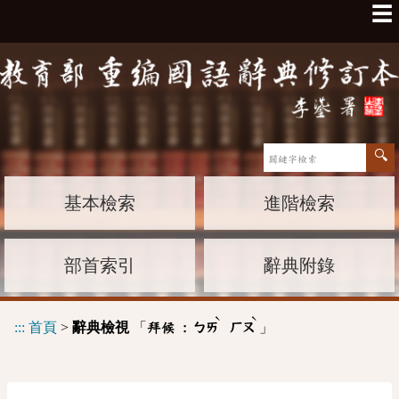
☰
基本檢索
進階檢索
部首索引
辭典附錄
ˋ
ˋ
:::
首頁
>
辭典檢視
「
」
拜候 :
ㄅㄞ
ㄏㄡ