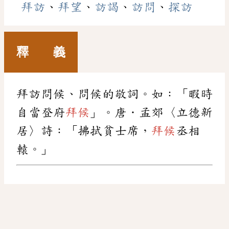
拜訪
、
拜望
、
訪謁
、
訪問
、
探訪
釋 義
拜訪問候、問候的敬詞。如：「暇時
自當登府
拜候
」。唐．孟郊〈立德新
居〉詩：「拂拭貧士席，
拜候
丞相
轅。」