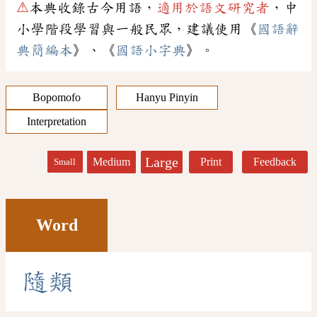
⚠
本典收錄古今用語，
適用於語文研究者
，中
小學階段學習與一般民眾，建議使用《
國語辭
典簡編本
》、《
國語小字典
》。
Bopomofo
Hanyu Pinyin
Interpretation
Large
Medium
Print
Feedback
Small
Word
隨
類