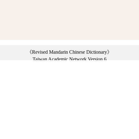
《Revised Mandarin Chinese Dictionary》
Taiwan Academic Network Version 6
©2021 Ministry of Education, R.O.C. All rights reserved.
︿
:::
Privacy statement
|
Dictionary network
|
Opinion exchange
|
Network Links
Headquarters: No. 2, Sanshu Rd., Sanxia Dist., New Taipei City 23703, Taiwan
(R.O.C.)、
Taipei Branch: No. 179, Sec. 1, Heping E. Rd., Daan Dist., Taipei City 10644,
Taiwan (R.O.C.)、