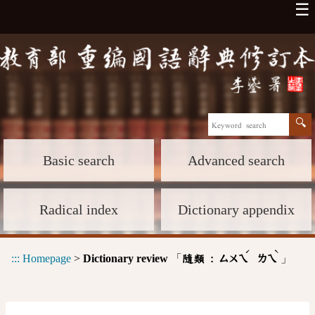
☰
Basic search
Advanced search
Radical index
Dictionary appendix
ˊ
ˋ
:::
Homepage
>
Dictionary review
「
」
隨類 :
ㄙㄨㄟ
ㄌㄟ