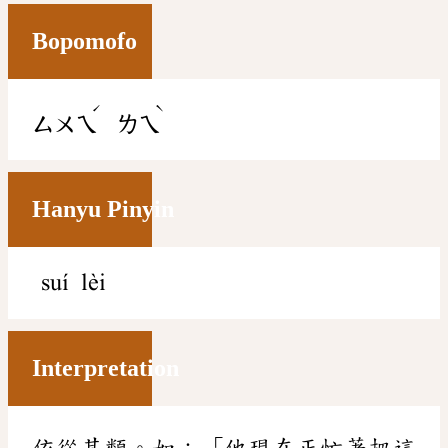
Bopomofo
ˊ
ˋ
ㄙㄨㄟ
ㄌㄟ
Hanyu Pinyin
suí lèi
Interpretation
依從其類。如：「他現在正忙著把這