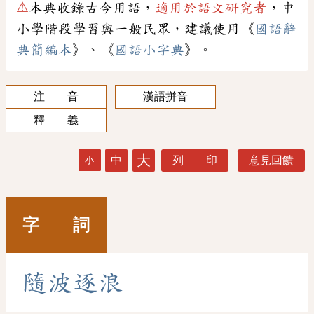
⚠
本典收錄古今用語，
適用於語文研究者
，中
小學階段學習與一般民眾，建議使用《
國語辭
典簡編本
》、《
國語小字典
》。
注 音
漢語拼音
釋 義
大
中
列 印
意見回饋
小
字 詞
隨
波
逐
浪