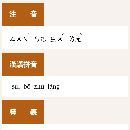
注 音
ˊ
ˊ
ˋ
ㄙㄨㄟ
ㄅㄛ
ㄓㄨ
ㄌㄤ
漢語拼音
suí bō zhú làng
釋 義