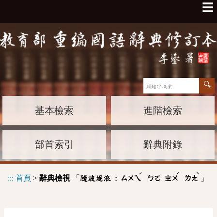
☰
基本檢索
進階檢索
部首索引
辭典附錄
ˊ
ˊ
ˋ
:::
首頁
>
辭典檢視
「
」
隨波逐浪 :
ㄙㄨㄟ
ㄅㄛ
ㄓㄨ
ㄌㄤ