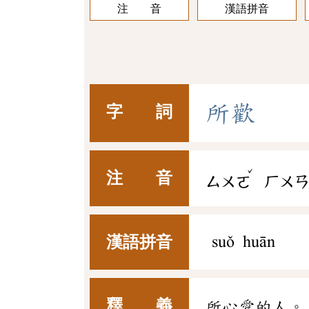
注 音
漢語拼音
所
歡
字 詞
ˇ
注 音
ㄙㄨㄛ
ㄏㄨ
漢語拼音
suǒ huān
釋 義
所心愛的人。