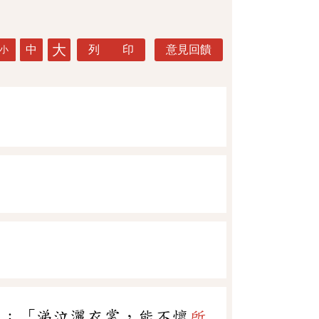
大
中
列 印
意見回饋
小
》：「涕泣灑衣裳，能不懷
所