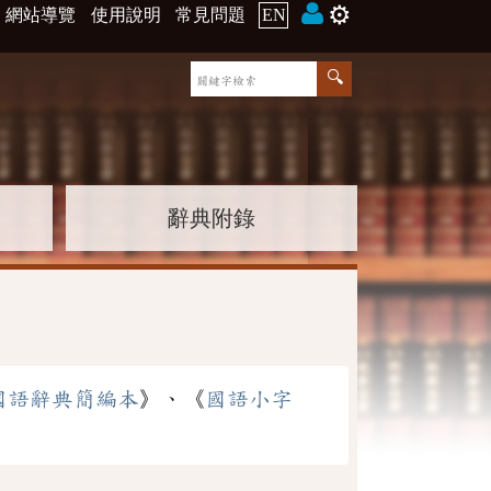
⚙️
網站導覽
使用說明
常見問題
EN
辭典附錄
國語辭典簡編本
》、《
國語小字