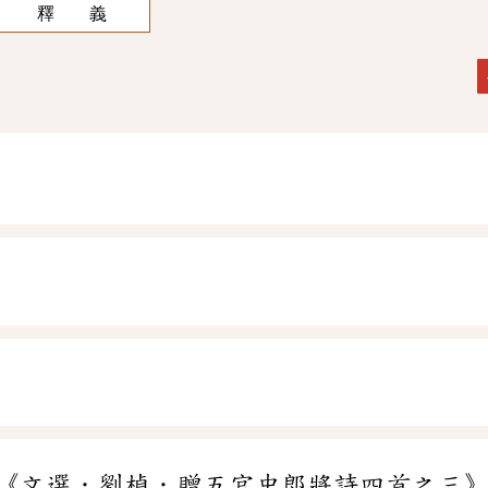
釋 義
ㄢ
《文選．劉楨．贈五官中郎將詩四首之三