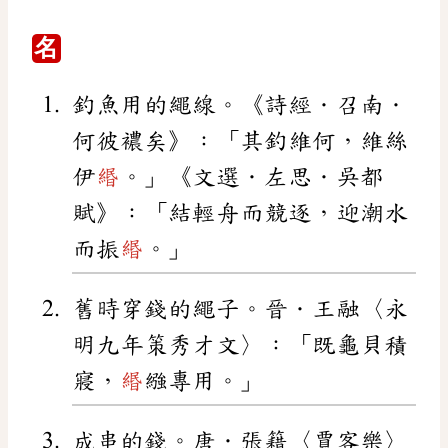
名
釣魚用的繩線。《詩經．召南．
何彼襛矣》：「其釣維何，維絲
伊
緡
。」《文選．左思．吳都
賦》：「結輕舟而競逐，迎潮水
而振
緡
。」
舊時穿錢的繩子。晉．王融〈永
明九年策秀才文〉：「既龜貝積
寢，
緡
繈專用。」
成串的錢。唐．張籍〈賈客樂〉