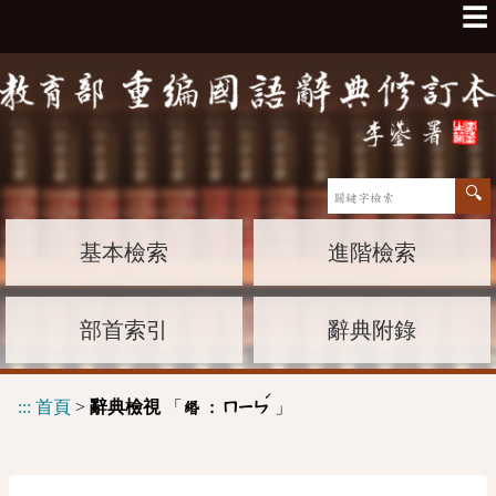
☰
基本檢索
進階檢索
部首索引
辭典附錄
ˊ
:::
首頁
>
辭典檢視
「
」
緡 :
ㄇㄧㄣ