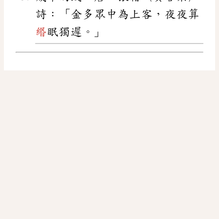
詩：「金多眾中為上客，夜夜算
緡
眠獨遲。」