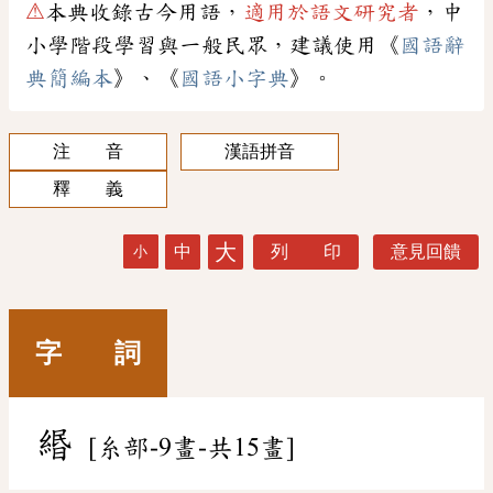
⚠
本典收錄古今用語，
適用於語文研究者
，中
小學階段學習與一般民眾，建議使用《
國語辭
典簡編本
》、《
國語小字典
》。
注 音
漢語拼音
釋 義
大
中
列 印
意見回饋
小
字 詞
緡
[糸部-9畫-共15畫]