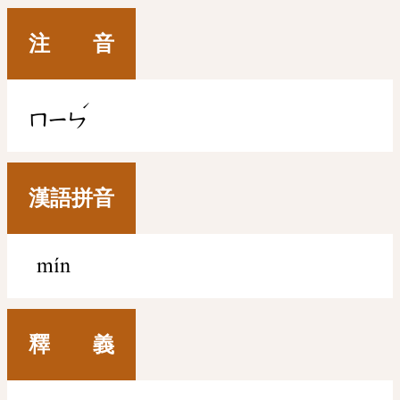
注 音
ˊ
ㄇㄧㄣ
漢語拼音
mín
釋 義