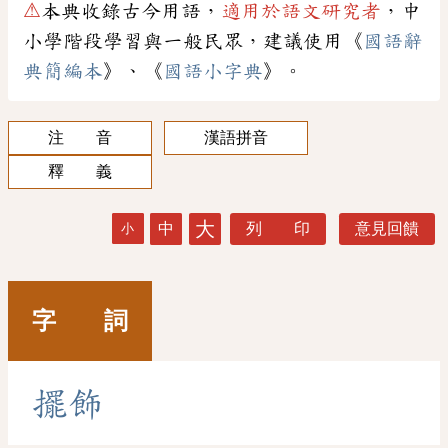
⚠
本典收錄古今用語，
適用於語文研究者
，中
小學階段學習與一般民眾，建議使用《
國語辭
典簡編本
》、《
國語小字典
》。
注 音
漢語拼音
釋 義
大
中
列 印
意見回饋
小
字 詞
擺
飾