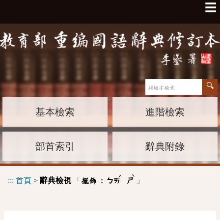
☰
基本檢索
進階檢索
部首索引
辭典附錄
ˇ
ˋ
:::
首頁
>
辭典檢視
「
」
擺飾 :
ㄅㄞ
ㄕ