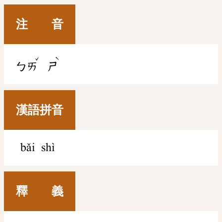
注 音
ˇ
ˋ
ㄅㄞ
ㄕ
漢語拼音
bǎi shì
釋 義