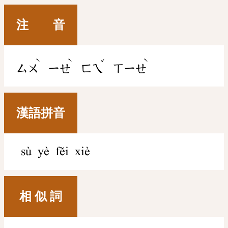
注 音
ˋ
ˋ
ˇ
ˋ
ㄙㄨ
ㄧㄝ
ㄈㄟ
ㄒㄧㄝ
漢語拼音
sù yè fěi xiè
相 似 詞