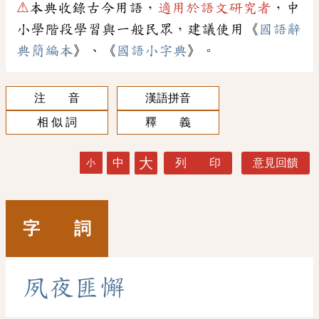
⚠
本典收錄古今用語，
適用於語文研究者
，中
小學階段學習與一般民眾，建議使用《
國語辭
典簡編本
》、《
國語小字典
》。
注 音
漢語拼音
相 似 詞
釋 義
大
中
列 印
意見回饋
小
字 詞
夙
夜
匪
懈