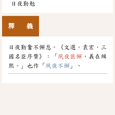
日夜勤勉
釋 義
日夜勤奮不懈怠。《文選．袁宏．三
國名臣序贊》：「
夙夜匪懈
，義在緝
熙。」也作「
夙夜不懈
」。