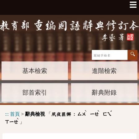
☰
基本檢索
進階檢索
部首索引
辭典附錄
ˋ
ˋ
ˇ
:::
首頁
>
辭典檢視
「
夙夜匪懈 :
ㄙㄨ
ㄧㄝ
ㄈㄟ
ˋ
」
ㄒㄧㄝ