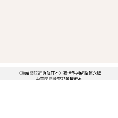
《重編國語辭典修訂本》臺灣學術網路第六版
中華民國教育部版權所有
:::
個資法及隱私聲明
|
辭典公眾授權網
|
意見交流
|
網網相連