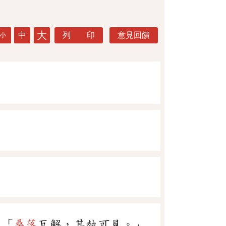
大
中
列 印
意見回饋
小
：「
桑落
瓦解，其埶可見。」