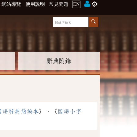
⚙️
網站導覽
使用說明
常見問題
EN
辭典附錄
國語辭典簡編本
》、《
國語小字