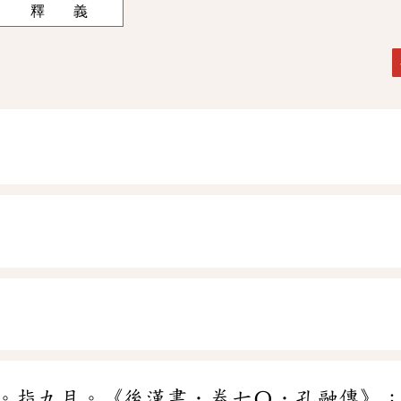
釋 義
。指九月。《後漢書．卷七〇．孔融傳》