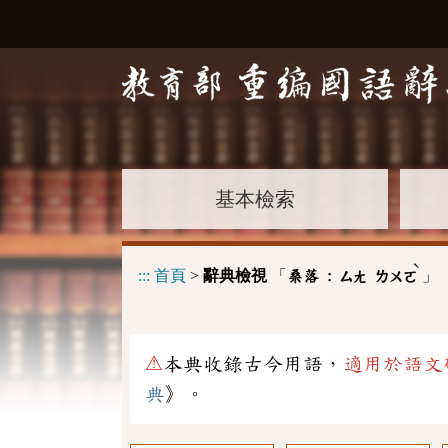
基本檢索
ˋ
:::
首頁
>
辭典檢視
「
」
桑落 :
ㄙㄤ
ㄌㄨㄛ
⚠
本典收錄古今用語，
適用於語文
典
》。