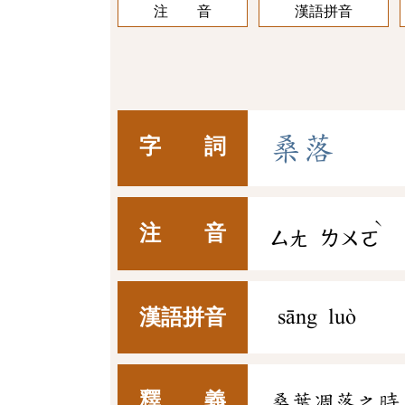
注 音
漢語拼音
桑
落
字 詞
ˋ
注 音
ㄙㄤ
ㄌㄨㄛ
漢語拼音
sāng luò
釋 義
桑葉凋落之時