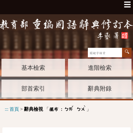
☰
基本檢索
進階檢索
部首索引
辭典附錄
ˇ
ˋ
:::
首頁
>
辭典檢視
「
」
擺布 :
ㄅㄞ
ㄅㄨ