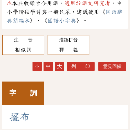
⚠
本典收錄古今用語，
適用於語文研究者
，中
小學階段學習與一般民眾，建議使用《
國語辭
典簡編本
》、《
國語小字典
》。
注 音
漢語拼音
相 似 詞
釋 義
大
中
列 印
意見回饋
小
字 詞
擺
布