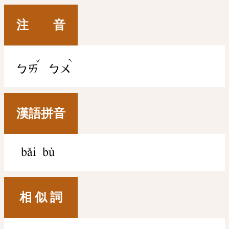
注 音
ˇ
ˋ
ㄅㄞ
ㄅㄨ
漢語拼音
bǎi bù
相 似 詞