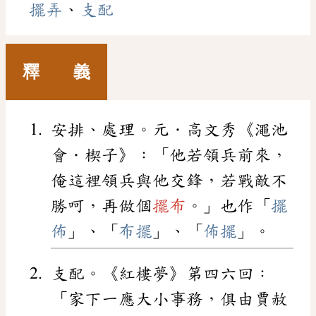
擺弄
、
支配
釋 義
安排、處理。元．高文秀《澠池
會．楔子》：「他若領兵前來，
俺這裡領兵與他交鋒，若戰敵不
勝呵，再做個
擺布
。」也作「
擺
佈
」、「
布擺
」、「
佈擺
」。
支配。《紅樓夢》第四六回：
「家下一應大小事務，俱由賈赦