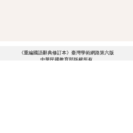
《重編國語辭典修訂本》臺灣學術網路第六版
中華民國教育部版權所有
:::
個資法及隱私聲明
|
辭典公眾授權網
|
意見交流
|
網網相連
三峽總院區地址：新北市三峽區三樹路2號、
︿
臺北院區地址：臺北市大安區和平東路一段179號、
臺中院區地址：臺中市豐原區師範街67號
電話總機：(02)7740-7890、
傳真：(02)7740-7064、
TANet VoIP：9009-7890
線上人數: 3077