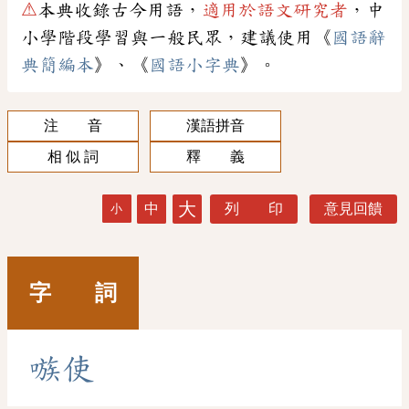
⚠
本典收錄古今用語，
適用於語文研究者
，中
小學階段學習與一般民眾，建議使用《
國語辭
典簡編本
》、《
國語小字典
》。
注 音
漢語拼音
相 似 詞
釋 義
大
中
列 印
意見回饋
小
字 詞
嗾
使