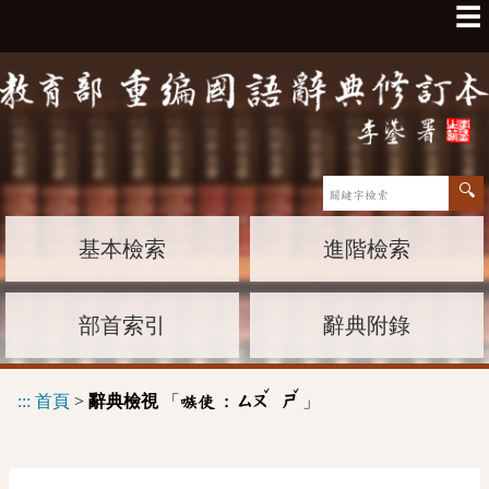
☰
基本檢索
進階檢索
部首索引
辭典附錄
ˇ
ˇ
:::
首頁
>
辭典檢視
「
」
嗾使 :
ㄙㄡ
ㄕ