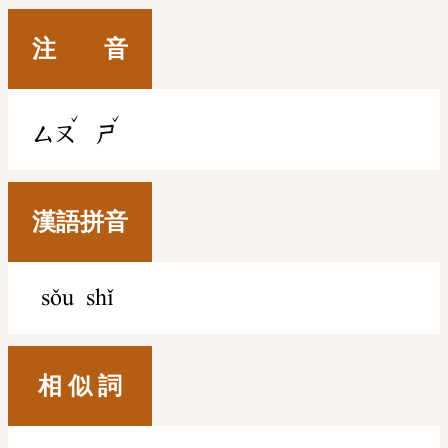
注 音
ˇ
ˇ
ㄙㄡ
ㄕ
漢語拼音
sǒu shǐ
相 似 詞