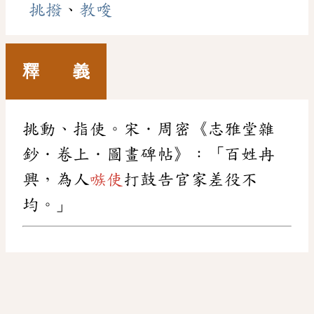
挑撥
、
教唆
釋 義
挑動、指使。宋．周密《志雅堂雜
鈔．卷上．圖畫碑帖》：「百姓冉
興，為人
嗾使
打鼓告官家差役不
均。」