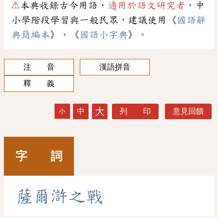
⚠
本典收錄古今用語，
適用於語文研究者
，中
小學階段學習與一般民眾，建議使用《
國語辭
典簡編本
》、《
國語小字典
》。
注 音
漢語拼音
釋 義
大
中
列 印
意見回饋
小
字 詞
薩
爾
滸
之
戰