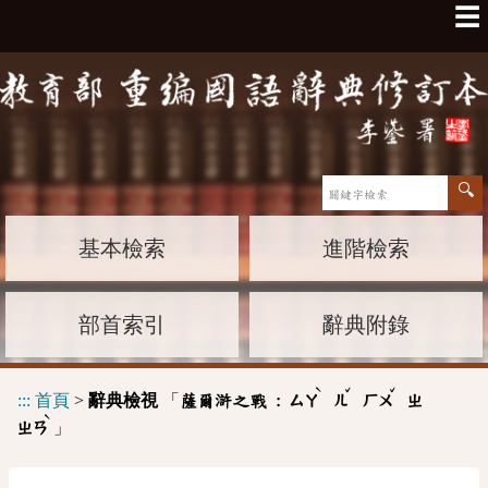
☰
基本檢索
進階檢索
部首索引
辭典附錄
ˋ
ˇ
ˇ
:::
首頁
>
辭典檢視
「
薩爾滸之戰 :
ㄙㄚ
ㄦ
ㄏㄨ
ㄓ
ˋ
」
ㄓㄢ