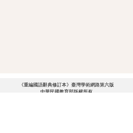
《重編國語辭典修訂本》臺灣學術網路第六版
中華民國教育部版權所有
:::
個資法及隱私聲明
|
辭典公眾授權網
|
意見交流
|
網網相連