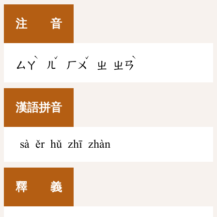
注 音
ˋ
ˇ
ˇ
ˋ
ㄙㄚ
ㄦ
ㄏㄨ
ㄓ
ㄓㄢ
漢語拼音
sà ěr hǔ zhī zhàn
釋 義