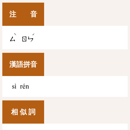
注 音
ˋ
ˊ
ㄙ
ㄖㄣ
漢語拼音
sì rén
相 似 詞