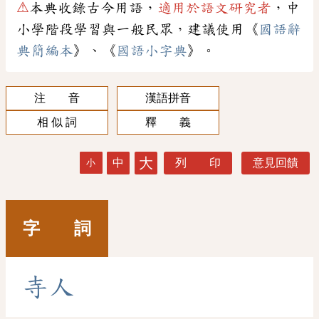
⚠
本典收錄古今用語，
適用於語文研究者
，中
小學階段學習與一般民眾，建議使用《
國語辭
典簡編本
》、《
國語小字典
》。
注 音
漢語拼音
相 似 詞
釋 義
大
中
列 印
意見回饋
小
字 詞
寺
人