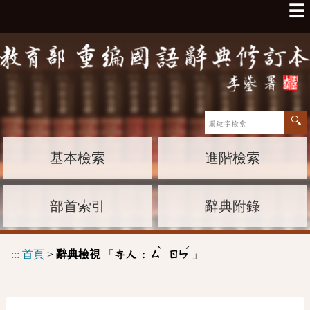
☰
基本檢索
進階檢索
部首索引
辭典附錄
ˋ
ˊ
:::
首頁
>
辭典檢視
「
」
寺人 :
ㄙ
ㄖㄣ