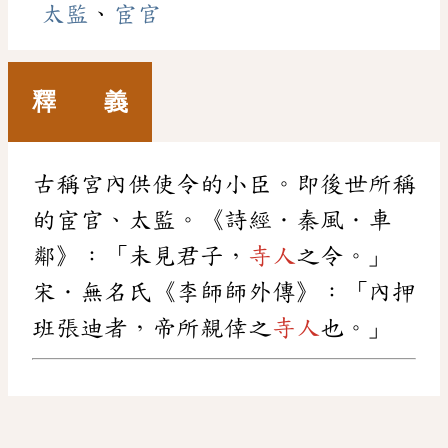
太監
、
宦官
釋 義
古稱宮內供使令的小臣。即後世所稱
的宦官、太監。《詩經．秦風．車
鄰》：「未見君子，
寺人
之令。」
宋．無名氏《李師師外傳》：「內押
班張迪者，帝所親倖之
寺人
也。」