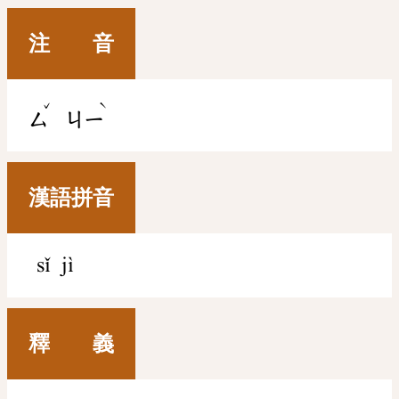
注 音
ˇ
ˋ
ㄙ
ㄐㄧ
漢語拼音
sǐ jì
釋 義