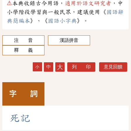
⚠
本典收錄古今用語，
適用於語文研究者
，中
小學階段學習與一般民眾，建議使用《
國語辭
典簡編本
》、《
國語小字典
》。
注 音
漢語拼音
釋 義
大
中
列 印
意見回饋
小
字 詞
死
記