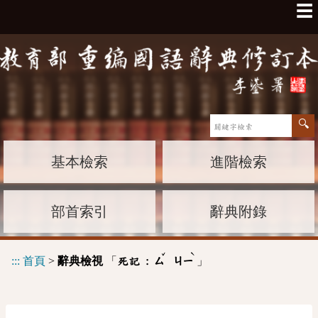
☰
基本檢索
進階檢索
部首索引
辭典附錄
ˇ
ˋ
:::
首頁
>
辭典檢視
「
」
死記 :
ㄙ
ㄐㄧ