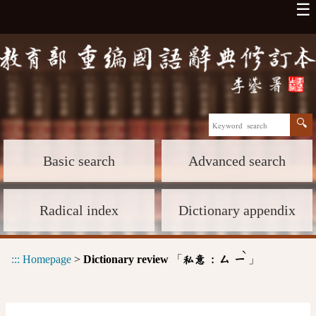
☰
Basic search
Advanced search
Radical index
Dictionary appendix
ˋ
:::
Homepage
>
Dictionary review
「
」
私意 :
ㄙ
ㄧ