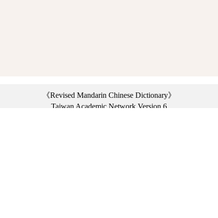
《Revised Mandarin Chinese Dictionary》
Taiwan Academic Network Version 6
©2021 Ministry of Education, R.O.C. All rights reserved.
︿
:::
Privacy statement
|
Dictionary network
|
Opinion exchange
|
Network Links
Headquarters: No. 2, Sanshu Rd., Sanxia Dist., New Taipei City 23703, Taiwan
(R.O.C.)、