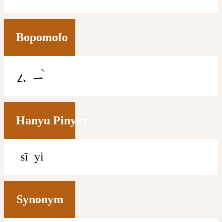
Bopomofo
ˋ
ㄙ
ㄧ
Hanyu Pinyin
sī yì
Synonym