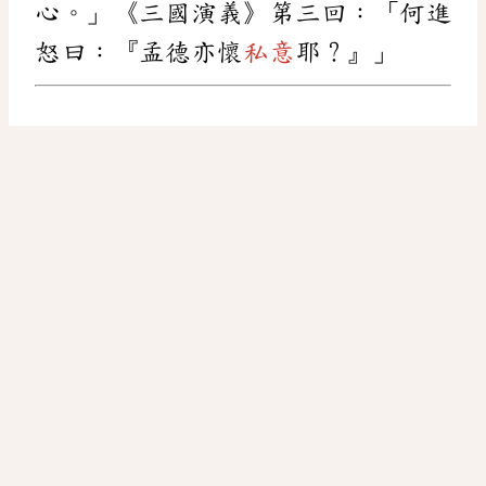
心。」《三國演義》第三回：「何進
怒曰：『孟德亦懷
私意
耶？』」