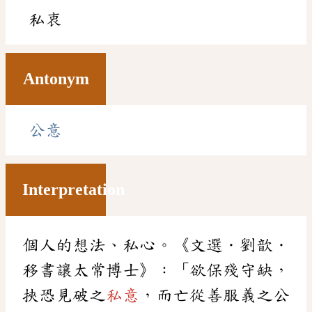
私衷
Antonym
公意
Interpretation
個人的想法、私心。《文選．劉歆．
移書讓太常博士》：「欲保殘守缺，
挾恐見破之
私意
，而亡從善服義之公