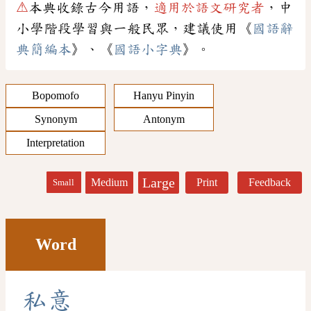
⚠
本典收錄古今用語，
適用於語文研究者
，中
小學階段學習與一般民眾，建議使用《
國語辭
典簡編本
》、《
國語小字典
》。
Bopomofo
Hanyu Pinyin
Synonym
Antonym
Interpretation
Large
Medium
Print
Feedback
Small
Word
私
意