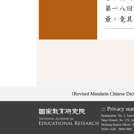
第一八回
爺，竟其
《Revised Mandarin Chinese Di
:::
Privacy sta
Headquarters: No. 2, Sans
Taipei Branch: No. 179, S
Taichung Branch Offices: 
TANet VoIP：9009-7890