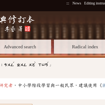
:::
News
Editing instru
Advanced search
Radical index
ˊ
ˋ
ˊ
」
 :
ㄘㄨㄥ
ㄓㄨㄥ
ㄨㄛ
ㄒㄩㄢ
研究者
，中小學階段學習與一般民眾，建議使用《