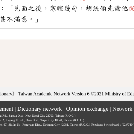
：「見面之後，寒暄幾句，胡統領先謝他
甚不滿意。」
ctionary》
Taiwan Academic Network Version 6
©2021 Ministry of Educ
tement
|
Dictionary network
|
Opinion exchange
|
Network 
hu Rd., Sanxia Dist., New Taipei City 23703, Taiwan (R.O.C.)、
ec. 1, Heping E. Rd., Daan Dist., Taipei City 10644, Taiwan (R.O.C.)、
No. 67, Shifan St., Fengyuan Dist., Taichung City 42081, Taiwan (R.O.C.)
Telephone Switchboard：(02)7740