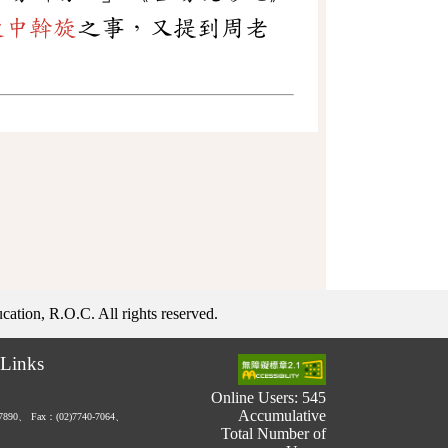
從中斡旋
之事，又提到周老
ation, R.O.C. All rights reserved.
Links
Online Users: 545
Accumulative
-7890、
Fax：(02)7740-7064、
Total Number of