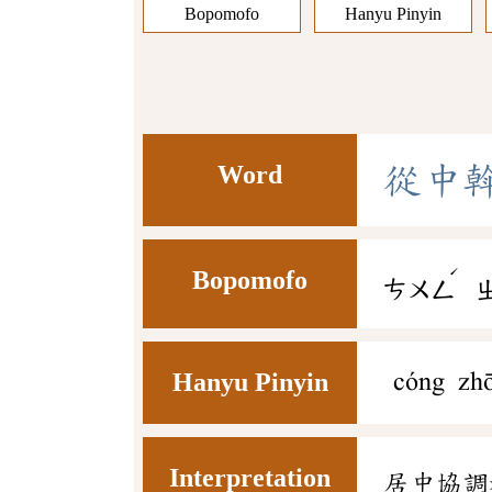
Bopomofo
Hanyu Pinyin
Word
從
中
ˊ
Bopomofo
ㄘㄨㄥ
Hanyu Pinyin
cóng zh
Interpretation
居中協調