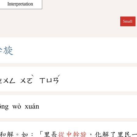
Interpretation
Small
斡
旋
ˋ
ˊ
ㄓㄨㄥ
ㄨㄛ
ㄒㄩㄢ
ōng wò xuán
和解。如：「里長
從中斡旋
，化解了里民