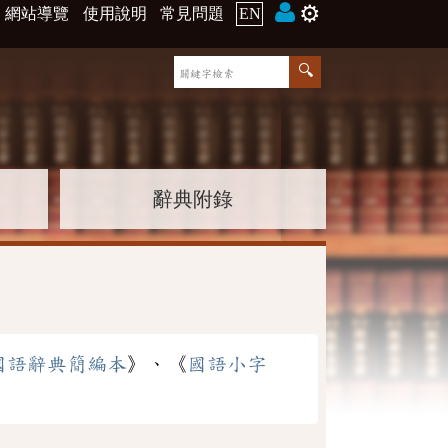
⚙️
網站導覽
使用說明
常見問題
EN
辭典附錄
國語辭典簡編本
》、《
國語小字