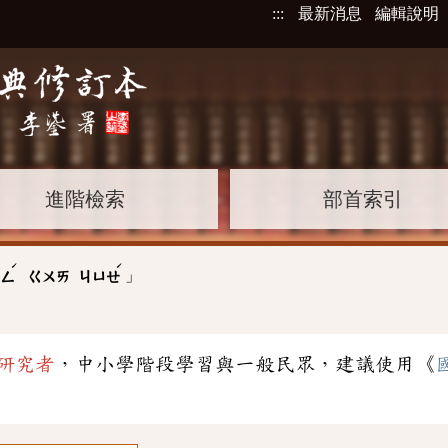
:::
最新消息
編輯說明
進階檢索
部首索引
ˊ
ˊ
」
ㄧㄥ
ㄍㄨㄞ
ㄐㄩㄝ
研究者
，中小學階段學習與一般民眾，建議使用《