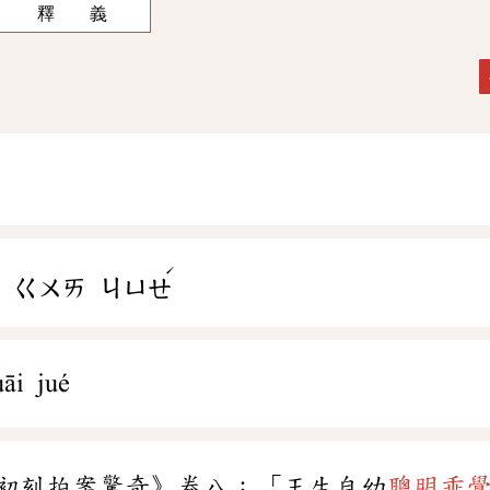
釋 義
ˊ
ㄍㄨㄞ
ㄐㄩㄝ
āi jué
初刻拍案驚奇》卷八：「王生自幼
聰明乖