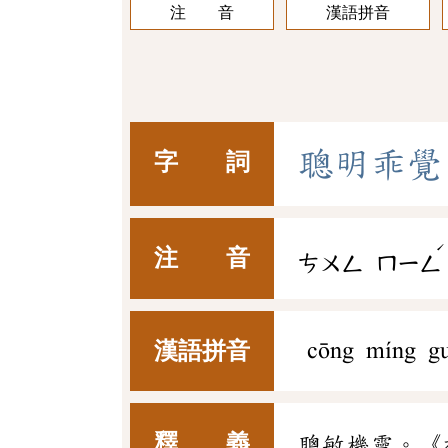
注 音
漢語拼音
聰
明
乖
覺
字 詞
ˊ
注 音
ㄘㄨㄥ
ㄇㄧㄥ
漢語拼音
cōng míng gu
釋 義
聰敏機靈。《