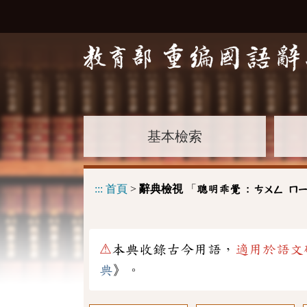
基本檢索
:::
首頁
>
辭典檢視
「
聰明乖覺 :
ㄘㄨㄥ
ㄇ
⚠
本典收錄古今用語，
適用於語文
典
》。