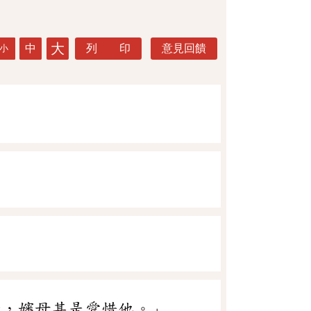
大
中
列 印
意見回饋
小
覺
，嬸母甚是愛惜他。」