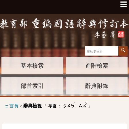
☰
基本檢索
進階檢索
部首索引
辭典附錄
ˊ
ˋ
:::
首頁
>
辭典檢視
「
」
存宿 :
ㄘㄨㄣ
ㄙㄨ