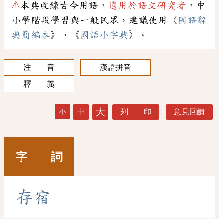
⚠
本典收錄古今用語，
適用於語文研究者
，中
小學階段學習與一般民眾，建議使用《
國語辭
典簡編本
》、《
國語小字典
》。
注 音
漢語拼音
釋 義
大
中
列 印
意見回饋
小
字 詞
存
宿