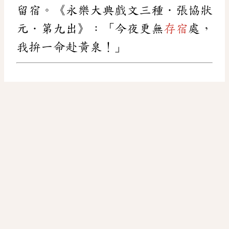
留宿。《永樂大典戲文三種．張協狀
元．第九出》：「今夜更無
存宿
處，
我拚一命赴黃泉！」