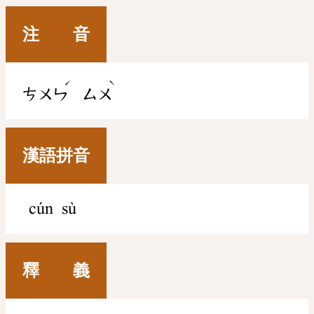
注 音
ˊ
ˋ
ㄘㄨㄣ
ㄙㄨ
漢語拼音
cún sù
釋 義