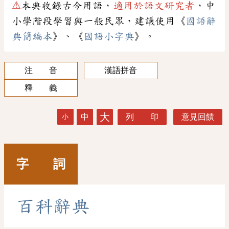
⚠
本典收錄古今用語，
適用於語文研究者
，中
小學階段學習與一般民眾，建議使用《
國語辭
典簡編本
》、《
國語小字典
》。
注 音
漢語拼音
釋 義
大
中
列 印
意見回饋
小
字 詞
百
科
辭
典