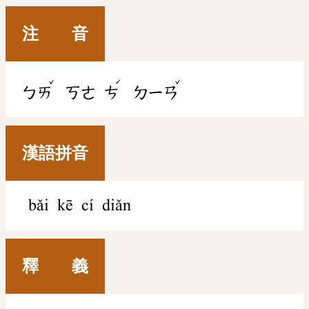
注 音
ˇ
ˊ
ˇ
ㄅㄞ
ㄎㄜ
ㄘ
ㄉㄧㄢ
漢語拼音
bǎi kē cí diǎn
釋 義