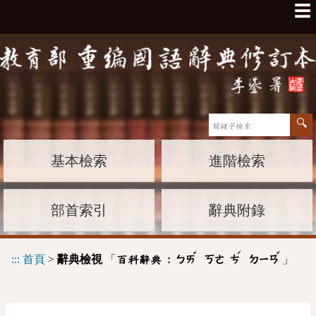
☰
基本檢索
進階檢索
部首索引
辭典附錄
ˇ
ˊ
ˇ
:::
首頁
>
辭典檢視
「
」
百科辭典 :
ㄅㄞ
ㄎㄜ
ㄘ
ㄉㄧㄢ