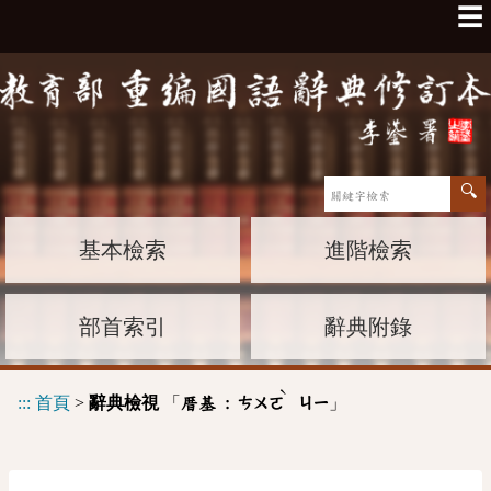
☰
基本檢索
進階檢索
部首索引
辭典附錄
ˋ
:::
首頁
>
辭典檢視
「
」
厝基 :
ㄘㄨㄛ
ㄐㄧ