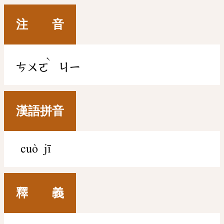
注 音
ˋ
ㄘㄨㄛ
ㄐㄧ
漢語拼音
cuò jī
釋 義