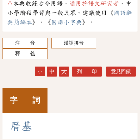
⚠
本典收錄古今用語，
適用於語文研究者
，中
小學階段學習與一般民眾，建議使用《
國語辭
典簡編本
》、《
國語小字典
》。
注 音
漢語拼音
釋 義
大
中
列 印
意見回饋
小
字 詞
厝
基