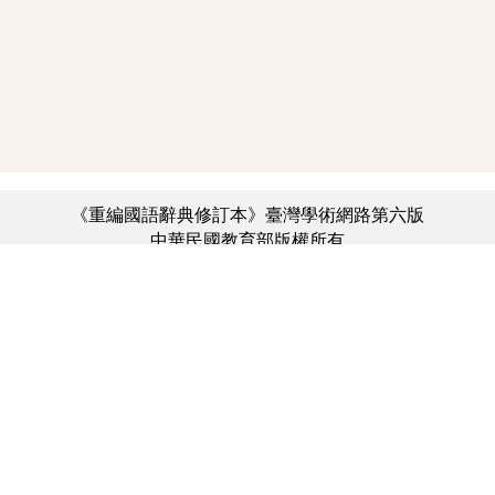
《重編國語辭典修訂本》臺灣學術網路第六版
中華民國教育部版權所有
:::
個資法及隱私聲明
|
辭典公眾授權網
|
意見交流
|
網網相連
三峽總院區地址：新北市三峽區三樹路2號、
︿
臺北院區地址：臺北市大安區和平東路一段179號、
臺中院區地址：臺中市豐原區師範街67號
電話總機：(02)7740-7890、
傳真：(02)7740-7064、
TANet VoIP：9009-7890
線上人數: 1573