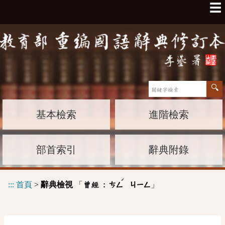
☰
基本檢索
進階檢索
部首索引
辭典附錄
ˊ
:::
首頁
>
辭典檢視
「
」
曾經 :
ㄘㄥ
ㄐㄧㄥ