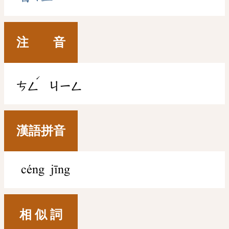
注 音
ˊ
ㄘㄥ
ㄐㄧㄥ
漢語拼音
céng jīng
相 似 詞