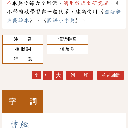
⚠
本典收錄古今用語，
適用於語文研究者
，中
小學階段學習與一般民眾，建議使用《
國語辭
典簡編本
》、《
國語小字典
》。
注 音
漢語拼音
相 似 詞
相 反 詞
釋 義
大
中
列 印
意見回饋
小
字 詞
曾
經