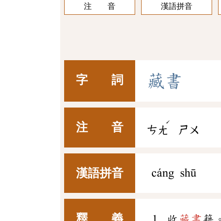
注 音
漢語拼音
藏
書
字 詞
ˊ
注 音
ㄘㄤ
ㄕㄨ
漢語拼音
cáng shū
釋 義
收
藏書
籍