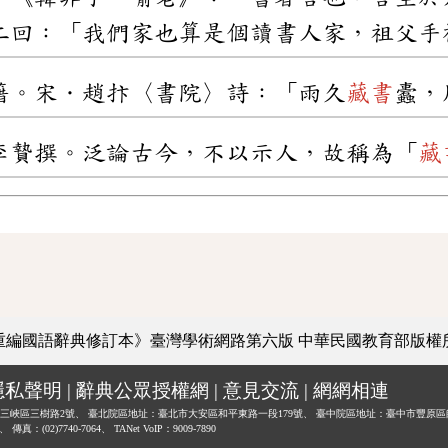
二回：「我們家也算是個讀書人家，祖父手
籍。宋．趙抃〈書院〉詩：「雨久
藏書
蠹，
李贄撰。泛論古今，不以示人，故稱為「
藏
重編國語辭典修訂本》臺灣學術網路第六版
中華民國教育部版權
隱私聲明
|
辭典公眾授權網
|
意見交流
|
網網相連
三峽區三樹路2號、
臺北院區地址：臺北市大安區和平東路一段179號、
臺中院區地址：臺中市豐原區
0、
傳真：(02)7740-7064、
TANet VoIP：9009-7890