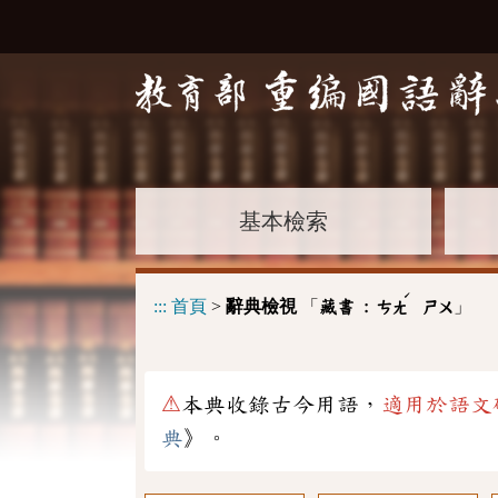
基本檢索
ˊ
:::
首頁
>
辭典檢視
「
」
藏書 :
ㄘㄤ
ㄕㄨ
⚠
本典收錄古今用語，
適用於語文
典
》。