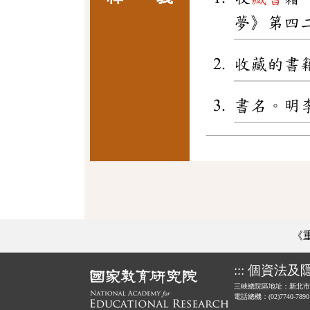
夢》第四
收藏的書
書名。明
《
:::
個資法及
三峽總院區地址：新北市
電話總機：(02)7740-789