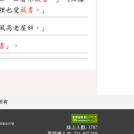
裡也愛
藏書
。」
風高老屋斜。」
書
」。
所有
師範街67號
線上人數: 3787
累積總人次: 731,407,569