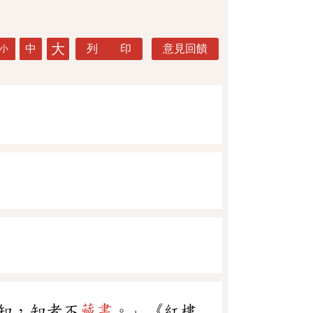
大
中
列 印
意見回饋
小
知，知者不
藏書
。」《紅樓