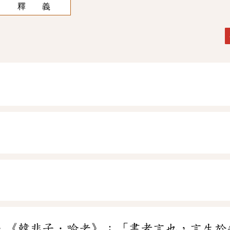
釋 義
。《韓非子．喻老》：「書者言也，言生於