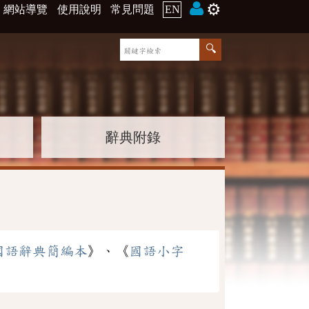
⚙️
網站導覽
使用說明
常見問題
EN
辭典附錄
國語辭典簡編本
》、《
國語小字