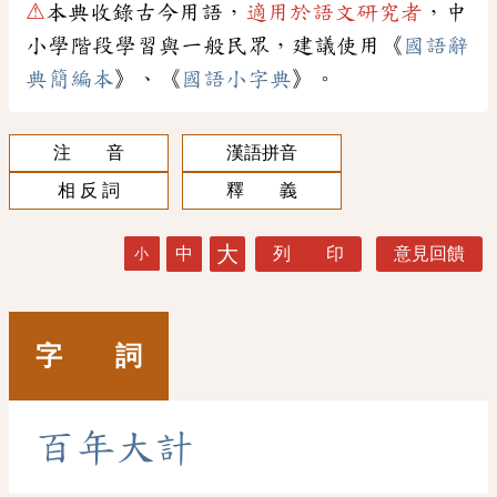
⚠
本典收錄古今用語，
適用於語文研究者
，中
小學階段學習與一般民眾，建議使用《
國語辭
典簡編本
》、《
國語小字典
》。
注 音
漢語拼音
相 反 詞
釋 義
大
中
列 印
意見回饋
小
字 詞
百
年
大
計