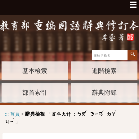
☰
基本檢索
進階檢索
部首索引
辭典附錄
ˇ
ˊ
ˋ
:::
首頁
>
辭典檢視
「
百年大計 :
ㄅㄞ
ㄋㄧㄢ
ㄉㄚ
ˋ
」
ㄐㄧ