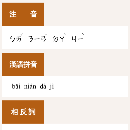
注 音
ˇ
ˊ
ˋ
ˋ
ㄅㄞ
ㄋㄧㄢ
ㄉㄚ
ㄐㄧ
漢語拼音
bǎi nián dà jì
相 反 詞