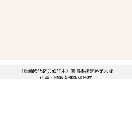
《重編國語辭典修訂本》臺灣學術網路第六版
中華民國教育部版權所有
:::
個資法及隱私聲明
|
辭典公眾授權網
|
意見交流
|
網網相連
三峽總院區地址：新北市三峽區三樹路2號、
︿
臺北院區地址：臺北市大安區和平東路一段179號、