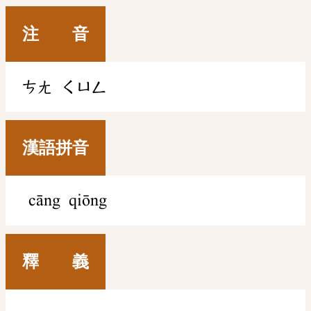
注 音
ㄘㄤ
ㄑㄩㄥ
漢語拼音
cāng qiōng
釋 義