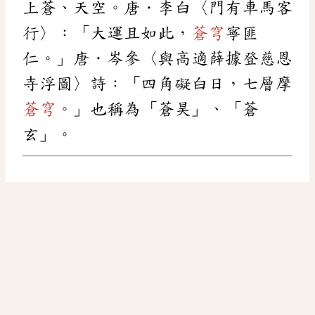
上蒼、天空。唐．李白〈門有車馬客
行〉：「大運且如此，
蒼穹
寧匪
仁。」唐．岑參〈與高適薛據登慈恩
寺浮圖〉詩：「四角礙白日，七層摩
蒼穹
。」也稱為「蒼昊」、「蒼
玄」。