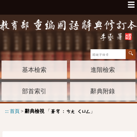
☰
基本檢索
進階檢索
部首索引
辭典附錄
:::
首頁
>
辭典檢視
「
」
蒼穹 :
ㄘㄤ
ㄑㄩㄥ