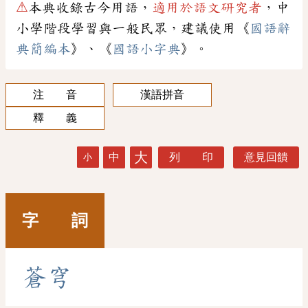
⚠
本典收錄古今用語，
適用於語文研究者
，中
小學階段學習與一般民眾，建議使用《
國語辭
典簡編本
》、《
國語小字典
》。
注 音
漢語拼音
釋 義
大
中
列 印
意見回饋
小
字 詞
蒼
穹