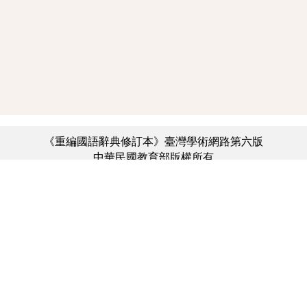
《重編國語辭典修訂本》臺灣學術網路第六版
中華民國教育部版權所有
:::
個資法及隱私聲明
|
辭典公眾授權網
|
意見交流
|
網網相連
三峽總院區地址：新北市三峽區三樹路2號、
︿
臺北院區地址：臺北市大安區和平東路一段179號、
臺中院區地址：臺中市豐原區師範街67號
電話總機：(02)7740-7890、
傳真：(02)7740-7064、
TANet VoIP：9009-7890