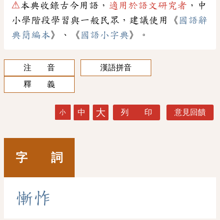
⚠
本典收錄古今用語，
適用於語文研究者
，中
小學階段學習與一般民眾，建議使用《
國語辭
典簡編本
》、《
國語小字典
》。
注 音
漢語拼音
釋 義
大
中
列 印
意見回饋
小
字 詞
慚
怍