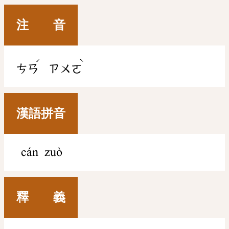
注 音
ˊ
ˋ
ㄘㄢ
ㄗㄨㄛ
漢語拼音
cán zuò
釋 義