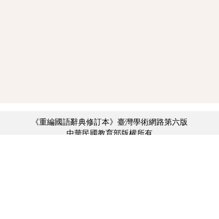
《重編國語辭典修訂本》臺灣學術網路第六版
中華民國教育部版權所有
:::
個資法及隱私聲明
|
辭典公眾授權網
|
意見交流
|
網網相連
三峽總院區地址：新北市三峽區三樹路2號、
︿
臺北院區地址：臺北市大安區和平東路一段179號、