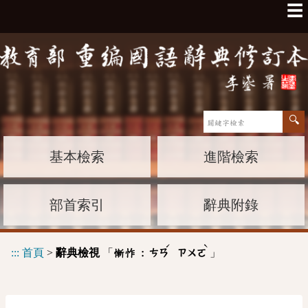
☰
基本檢索
進階檢索
部首索引
辭典附錄
ˊ
ˋ
:::
首頁
>
辭典檢視
「
」
慚怍 :
ㄘㄢ
ㄗㄨㄛ