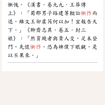
慚愧。《漢書．卷九九．王莽傳
上》：「蜀郡男子路建等輟訟
慚怍
而
退，雖文王卻虞芮何以加！宜報告天
下。」《聊齋志異．卷五．封三
娘》：「然貧賤者與貴人交，足未登
門，先懷
慚怍
，恐為婢僕下眼覷，是
以不果來。」