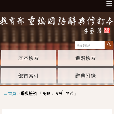
☰
基本檢索
進階檢索
部首索引
辭典附錄
ˊ
ˊ
:::
首頁
>
辭典檢視
「
」
殘賊 :
ㄘㄢ
ㄗㄜ