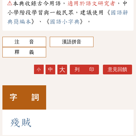
⚠
本典收錄古今用語，
適用於語文研究者
，中
小學階段學習與一般民眾，建議使用《
國語辭
典簡編本
》、《
國語小字典
》。
注 音
漢語拼音
釋 義
大
中
列 印
意見回饋
小
字 詞
殘
賊