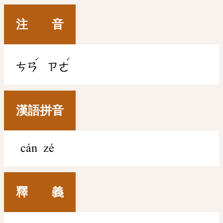
注 音
ˊ
ˊ
ㄘㄢ
ㄗㄜ
漢語拼音
cán zé
釋 義