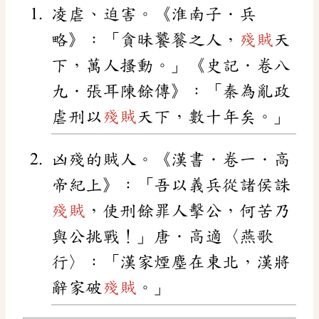
凌虐、迫害。《淮南子．兵
略》：「貪昧饕餮之人，
殘賊
天
下，萬人搔動。」《史記．卷八
九．張耳陳餘傳》：「秦為亂政
虐刑以
殘賊
天下，數十年矣。」
凶殘的賊人。《漢書．卷一．高
帝紀上》：「吾以義兵從諸侯誅
殘賊
，使刑餘罪人擊公，何苦乃
與公挑戰！」唐．高適〈燕歌
行〉：「漢家煙塵在東北，漢將
辭家破
殘賊
。」