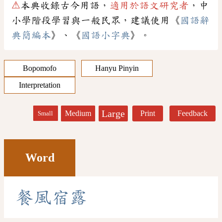
⚠
本典收錄古今用語，
適用於語文研究者
，中
小學階段學習與一般民眾，建議使用《
國語辭
典簡編本
》、《
國語小字典
》。
Bopomofo
Hanyu Pinyin
Interpretation
Large
Medium
Print
Feedback
Small
Word
餐
風
宿
露