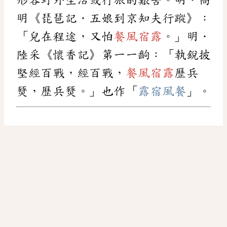
明《琵琶記．五娘到京知夫行蹤》：
「兒在程途，又怕
餐風宿露
。」明．
陸采《懷香記》第一一齣：「執銳披
堅經百戰，經百戰，
餐風宿露
歷兵
燹，歷兵燹。」也作「
露宿風餐
」。