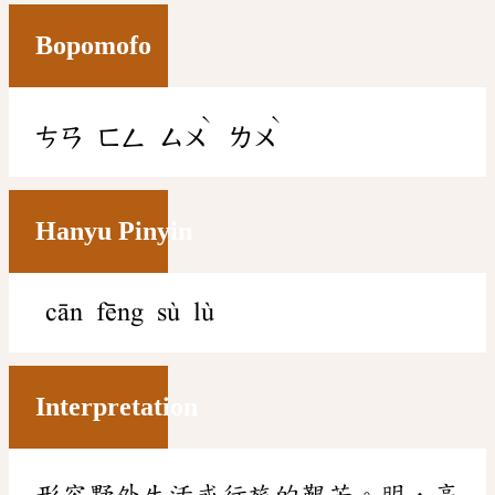
Bopomofo
ˋ
ˋ
ㄘㄢ
ㄈㄥ
ㄙㄨ
ㄌㄨ
Hanyu Pinyin
cān fēng sù lù
Interpretation
形容野外生活或行旅的艱苦。明．高