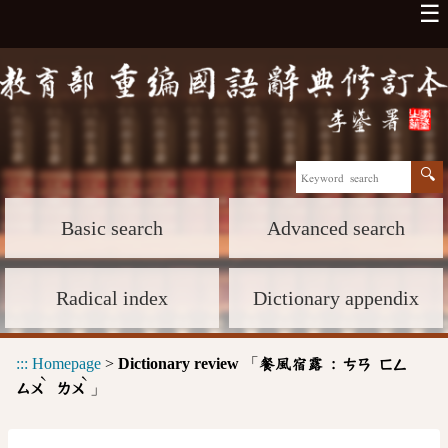
☰
Basic search
Advanced search
Radical index
Dictionary appendix
:::
Homepage
>
Dictionary review
「
餐風宿露 :
ㄘㄢ
ㄈㄥ
ˋ
ˋ
」
ㄙㄨ
ㄌㄨ