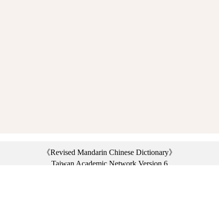
《Revised Mandarin Chinese Dictionary》
Taiwan Academic Network Version 6
©2021 Ministry of Education, R.O.C. All rights reserved.